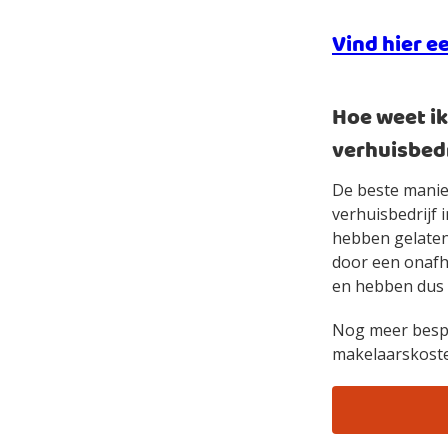
Vind hier e
Hoe weet ik 
verhuisbedr
De beste manie
verhuisbedrijf i
hebben gelaten.
door een onafh
en hebben dus in
Nog meer bespa
makelaarskost