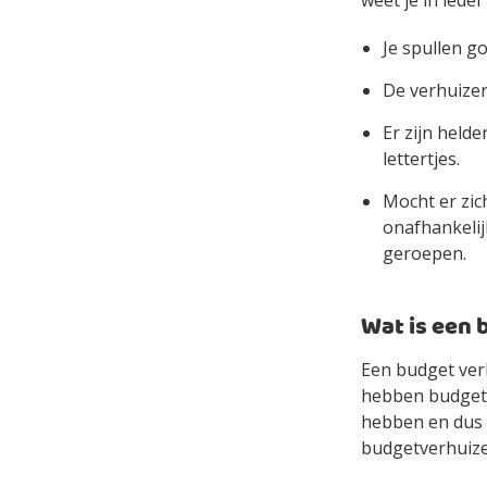
weet je in ieder
Je spullen go
De verhuizer
Er zijn held
lettertjes.
Mocht er zic
onafhankelij
geroepen.
Wat is een
Een budget verh
hebben budgetv
hebben en dus 
budgetverhuizer