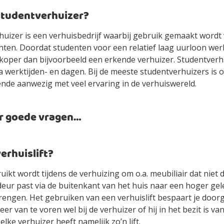
studentverhuizer?
huizer is een verhuisbedrijf waarbij gebruik gemaakt wordt
hten. Doordat studenten voor een relatief laag uurloon werk
koper dan bijvoorbeeld een erkende verhuizer. Studentverhu
ua werktijden- en dagen. Bij de meeste studentverhuizers is 
nde aanwezig met veel ervaring in de verhuiswereld.
r goede vragen…
verhuislift?
ruikt wordt tijdens de verhuizing om o.a. meubiliair dat niet 
deur past via de buitenkant van het huis naar een hoger ge
brengen. Het gebruiken van een verhuislift bespaart je doo
meer van te voren wel bij de verhuizer of hij in het bezit is va
t elke verhuizer heeft namelijk zo’n lift.