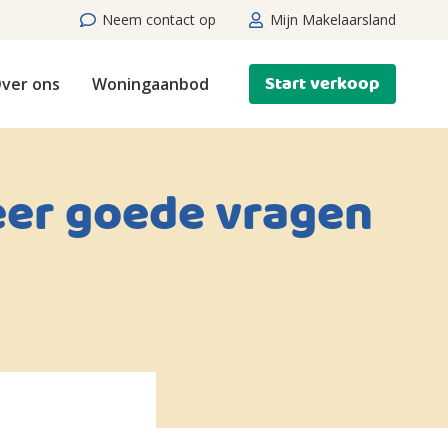
Neem contact op
Mijn Makelaarsland
Start verkoop
ver ons
Woningaanbod
eer goede vragen