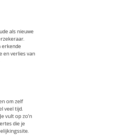
oude als nieuwe
rzekeraar.
n erkende
e en verlies van
e
en om zelf
 veel tijd.
e vult op zo’n
ertes die je
lijkingssite.