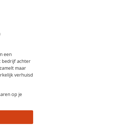
n
an een
 bedrijf achter
erzamelt maar
kelijk verhuisd
aren op je