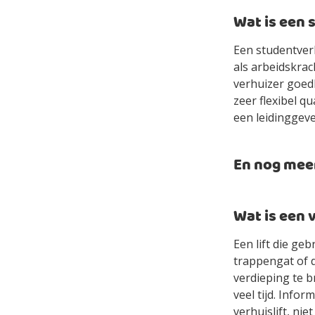
Wat is een 
Een studentver
als arbeidskrac
verhuizer goed
zeer flexibel q
een leidinggeve
En nog mee
Wat is een 
Een lift die geb
trappengat of 
verdieping te 
veel tijd. Infor
verhuislift, nie