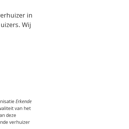
erhuizer in
uizers. Wij
nisatie
Erkende
waliteit van het
van deze
ende verhuizer