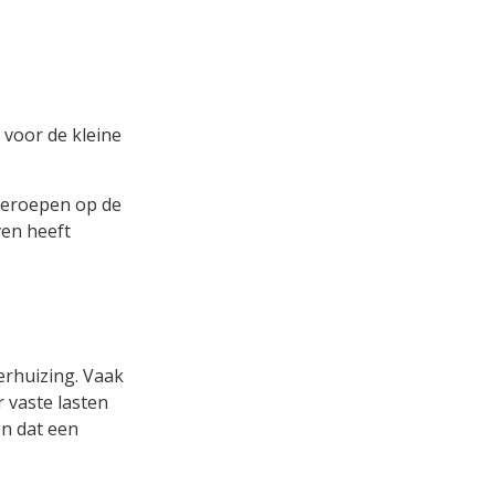
 voor de kleine
beroepen op de
ven heeft
erhuizing. Vaak
 vaste lasten
en dat een