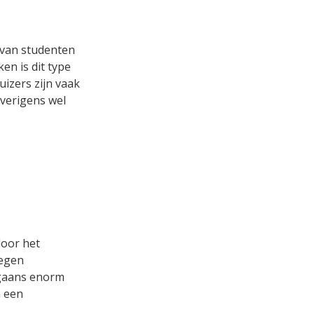
 van studenten
en is dit type
izers zijn vaak
overigens wel
door het
legen
rgaans enorm
n een