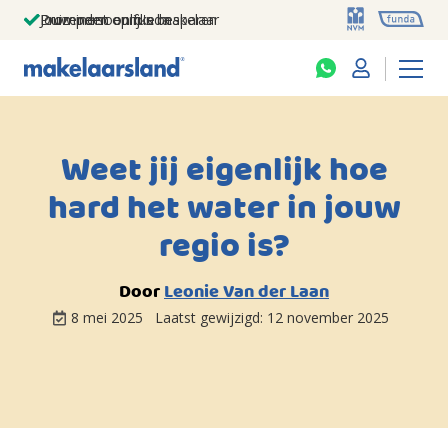
Jouw persoonlijke makelaar
Duizenden euro's besparen
Prominent op funda
Weet jij eigenlijk hoe
hard het water in jouw
regio is?
Door
Leonie Van der Laan
8 mei 2025
Laatst gewijzigd:
12 november 2025