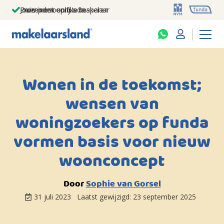
Jouw persoonlijke makelaar
Duizenden euro's besparen
Prominent op funda
Wonen in de toekomst;
wensen van
woningzoekers op funda
vormen basis voor nieuw
woonconcept
Door
Sophie van Gorsel
31 juli 2023
Laatst gewijzigd:
23 september 2025