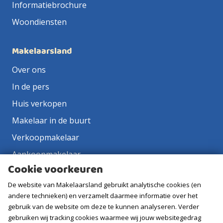
Informatiebrochure
Woondiensten
Makelaarsland
Over ons
In de pers
Huis verkopen
Makelaar in de buurt
Verkoopmakelaar
Aankoopmakelaar
Cookie voorkeuren
Contact
De website van Makelaarsland gebruikt analytische cookies (en
Vacatures
andere technieken) en verzamelt daarmee informatie over het
gebruik van de website om deze te kunnen analyseren. Verder
Volg ons
gebruiken wij tracking cookies waarmee wij jouw websitegedrag