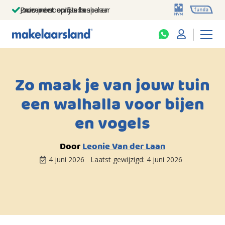
Jouw persoonlijke makelaar
Duizenden euro's besparen
Prominent op funda
Zo maak je van jouw tuin
een walhalla voor bijen
en vogels
Door
Leonie Van der Laan
4 juni 2026
Laatst gewijzigd:
4 juni 2026