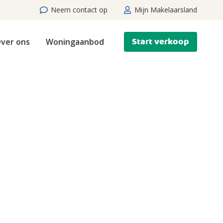
Neem contact op
Mijn Makelaarsland
Start verkoop
ver ons
Woningaanbod