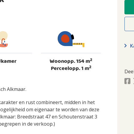
R
Ka
2
dkamer
Woonopp. 154 m
2
Perceelopp. 1 m
Dee
sch Alkmaar.
karakter en rust combineert, midden in het
mogelijkheid om eigenaar te worden van deze
lkmaar: Breedstraat 47 en Schoutenstraat 3
nbegrepen in de verkoop.)