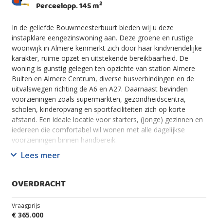
2
Perceelopp. 145 m
In de geliefde Bouwmeesterbuurt bieden wij u deze
instapklare eengezinswoning aan. Deze groene en rustige
woonwijk in Almere kenmerkt zich door haar kindvriendelijke
karakter, ruime opzet en uitstekende bereikbaarheid. De
woning is gunstig gelegen ten opzichte van station Almere
Buiten en Almere Centrum, diverse busverbindingen en de
uitvalswegen richting de A6 en A27. Daarnaast bevinden
voorzieningen zoals supermarkten, gezondheidscentra,
scholen, kinderopvang en sportfaciliteiten zich op korte
afstand. Een ideale locatie voor starters, (jonge) gezinnen en
iedereen die comfortabel wil wonen met alle dagelijkse
voorzieningen binnen handbereik.
Lees meer
Hoogtepunten van deze woning in een oogopslag
- Rustige, groene en kindvriendelijke woonomgeving
- Centrale ligging
OVERDRACHT
- Lichte tuingerichte woonkamer met vloerwarming en grote
raampartijen
Vraagprijs
- Vernieuwde open keuken met inbouwapparatuur
€ 365.000