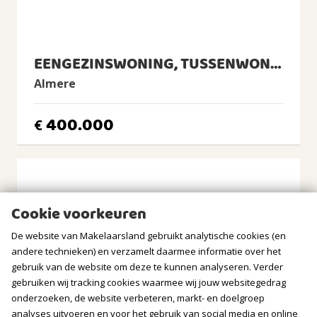
Cv-ketel
voldoende daglicht, wat zorgt voor een aangename
woonbeleving.
CV Ketel
Intergas, 2024, Eigendom
- Complete en verzorgde badkamer
EENGEZINSWONING, TUSSENWONING
De moderne badkamer is voorzien van een douche, tweede
BUITENRUIMTE
Almere
toilet, wastafel en wasmachineaansluiting, praktisch en
comfortabel ingericht.
Ligging
400.000
€
Aan rustige weg, In woonwijk
- Onderhoudsvriendelijke achtertuin met berging
De tuin is praktisch aangelegd en biedt een fijne buitenruimte
Tuin
met voldoende privacy en extra bergruimte in de aanwezige
Achtertuin, Voortuin
schuur.
Achtertuin
2
81m
(15,0m diep en 5,4m breed)
Cookie voorkeuren
Ligging tuin
De website van Makelaarsland gebruikt analytische cookies (en
noorden, oosten, noordoosten
andere technieken) en verzamelt daarmee informatie over het
gebruik van de website om deze te kunnen analyseren. Verder
BERGRUIMTE
gebruiken wij tracking cookies waarmee wij jouw websitegedrag
onderzoeken, de website verbeteren, markt- en doelgroep
Soort berging
analyses uitvoeren en voor het gebruik van social media en online