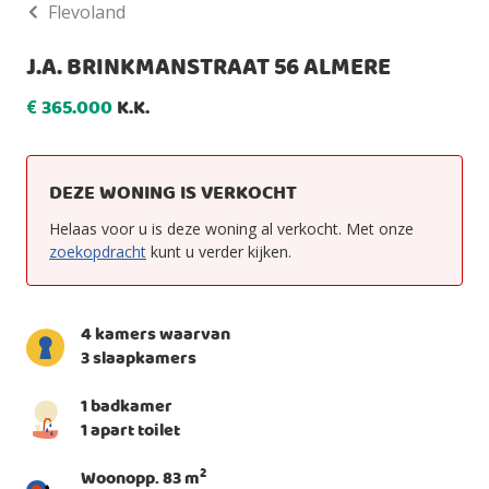
Flevoland
J.A. BRINKMANSTRAAT 56 ALMERE
365.000
K.K.
€
DEZE WONING IS VERKOCHT
Helaas voor u is deze woning al verkocht. Met onze
zoekopdracht
kunt u verder kijken.
4 kamers waarvan
3 slaapkamers
1 badkamer
1 apart toilet
2
Woonopp. 83 m