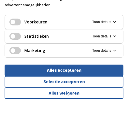
Vrijstaand hout
advertentiemogelijkheden.
PORTIEKFLAT, APPARTEMENT
Voorzieningen
Almere
Voorzien van elektra
Voorkeuren
Toon details
Isolatie
360.000
€
Geen isolatie
Statistieken
Toon details
GARAGE
Marketing
Toon details
Soort
Geen garage
Alles accepteren
PARKEREN
Selectie accepteren
Alles weigeren
Soort
Bekijk alle foto's
1
/50
Openbaar parkeren
EENGEZINSWONING, TUSSENWONING