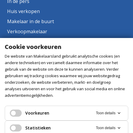
In de pers
Huis verkopen
Makelaar in de buurt
Verkoopmakelaar
Aankoopmakelaar
Cookie voorkeuren
Contact
De website van Makelaarsland gebruikt analytische cookies (en
Vacatures
andere technieken) en verzamelt daarmee informatie over het
gebruik van de website om deze te kunnen analyseren. Verder
gebruiken wij tracking cookies waarmee wij jouw websitegedrag
Volg ons
onderzoeken, de website verbeteren, markt- en doelgroep
analyses uitvoeren en voor het gebruik van social media en online
advertentiemogelijkheden.
Voorkeuren
Toon details
Statistieken
Toon details