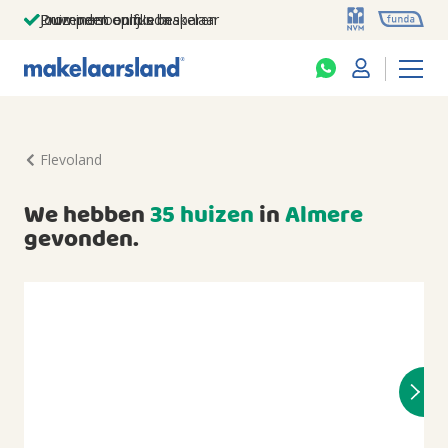
Jouw persoonlijke makelaar
Duizenden euro's besparen
Prominent op funda
Flevoland
We hebben
35 huizen
in
Almere
gevonden.