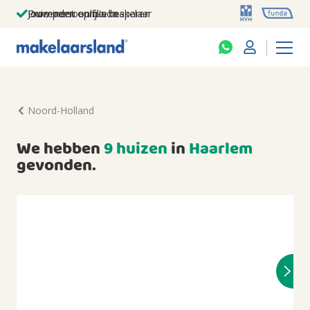
Jouw persoonlijke makelaar
Duizenden euro's besparen
Prominent op funda
Noord-Holland
We hebben
9 huizen
in
Haarlem
gevonden.