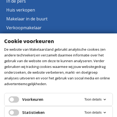
In de pers
Huis verkopen
Makelaar in de buurt
Verkoopmakelaar
Aankoopmakelaar
Cookie voorkeuren
Contact
De website van Makelaarsland gebruikt analytische cookies (en
Vacatures
andere technieken) en verzamelt daarmee informatie over het
gebruik van de website om deze te kunnen analyseren. Verder
gebruiken wij tracking cookies waarmee wij jouw websitegedrag
Volg ons
onderzoeken, de website verbeteren, markt- en doelgroep
analyses uitvoeren en voor het gebruik van social media en online
advertentiemogelijkheden.
Voorkeuren
Toon details
Statistieken
Toon details