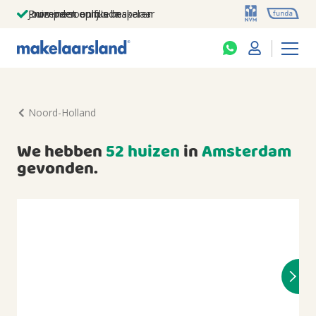
Jouw persoonlijke makelaar
Duizenden euro's besparen
Prominent op funda
Noord-Holland
We hebben
52 huizen
in
Amsterdam
gevonden.