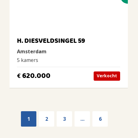
H. DIESVELDSINGEL 59
Amsterdam
5 kamers
620.000
€
Verkocht
1
2
3
…
6