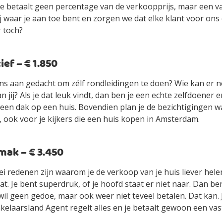
je betaalt geen percentage van de verkoopprijs, maar een vas
jij waar je aan toe bent en zorgen we dat elke klant voor ons
r toch?
ef – € 1.850
ens aan gedacht om zélf rondleidingen te doen? Wie kan er n
an jij? Als je dat leuk vindt, dan ben je een echte zelfdoener
ls een dak op een huis. Bovendien plan je de bezichtigingen 
, ook voor je kijkers die een huis kopen in Amsterdam.
ak – € 3.450
ei redenen zijn waarom je de verkoop van je huis liever hel
t. Je bent superdruk, of je hoofd staat er niet naar. Dan be
wil geen gedoe, maar ook weer niet teveel betalen. Dat kan.
elaarsland Agent regelt alles en je betaalt gewoon een vast