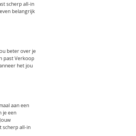
t scherp all-in
 even belangrijk
ou beter over je
 en past Verkoop
wanneer het jou
emaal aan een
n je een
 Jouw
 scherp all-in