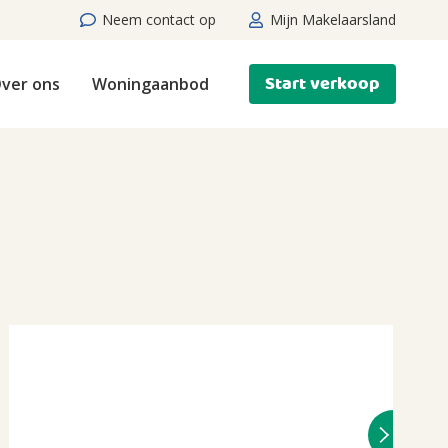
Neem contact op
Mijn Makelaarsland
Start verkoop
ver ons
Woningaanbod