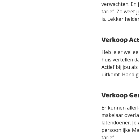
verwachten. En 
tarief. Zo weet 
is. Lekker helde
Verkoop Acti
Heb je er wel e
huis vertellen d
Actief bij jou a
uitkomt. Handig
Verkoop Gem
Er kunnen allerl
makelaar overlaa
latendoener. Je 
persoonlijke Mak
tarief.