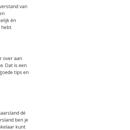
 verstand van
een
lijk én
 hebt.
r over aan
. Dat is een
 goede tips en
laarsland dé
rsland ben je
akelaar kunt