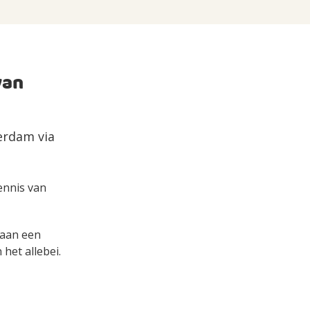
van
erdam via
kennis van
s aan een
het allebei.