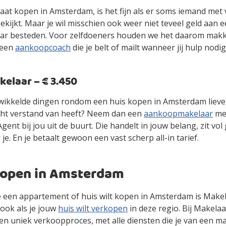
gaat kopen in Amsterdam, is het fijn als er soms iemand met
kijkt. Maar je wil misschien ook weer niet teveel geld aan 
r besteden. Voor zelfdoeners houden we het daarom makke
 een
aankoopcoach
die je belt of mailt wanneer jij hulp nodig
laar – € 3.450
gewikkelde dingen rondom een huis kopen in Amsterdam lieve
cht verstand van heeft? Neem dan een
aankoopmakelaar
mee
ent bij jou uit de buurt. Die handelt in jouw belang, zit vol
 je. En je betaalt gewoon een vast scherp all-in tarief.
kopen in Amsterdam
 je een appartement of huis wilt kopen in Amsterdam is Make
ook als je jouw
huis wilt verkopen
in deze regio. Bij Makelaa
en uniek verkoopproces, met alle diensten die je van een m