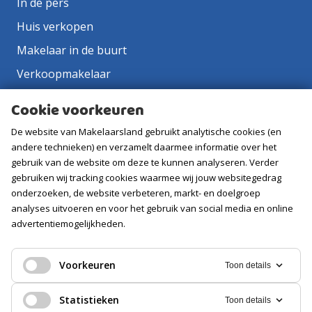
In de pers
Huis verkopen
Makelaar in de buurt
Verkoopmakelaar
Aankoopmakelaar
Cookie voorkeuren
Contact
De website van Makelaarsland gebruikt analytische cookies (en
Vacatures
andere technieken) en verzamelt daarmee informatie over het
gebruik van de website om deze te kunnen analyseren. Verder
gebruiken wij tracking cookies waarmee wij jouw websitegedrag
Volg ons
onderzoeken, de website verbeteren, markt- en doelgroep
analyses uitvoeren en voor het gebruik van social media en online
advertentiemogelijkheden.
Voorkeuren
Toon details
Statistieken
Toon details