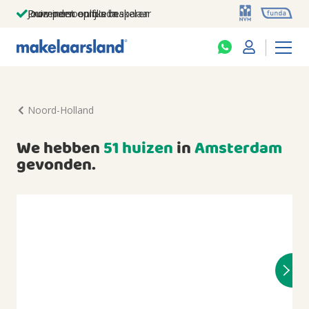
Jouw persoonlijke makelaar
Duizenden euro's besparen
Prominent op funda
Noord-Holland
We hebben
51 huizen
in
Amsterdam
gevonden.