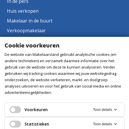
In de pers
Huis verkopen
Makelaar in de buurt
Verkoopmakelaar
Aankoopmakelaar
Cookie voorkeuren
Contact
De website van Makelaarsland gebruikt analytische cookies (en
Vacatures
andere technieken) en verzamelt daarmee informatie over het
gebruik van de website om deze te kunnen analyseren. Verder
gebruiken wij tracking cookies waarmee wij jouw websitegedrag
Volg ons
onderzoeken, de website verbeteren, markt- en doelgroep
analyses uitvoeren en voor het gebruik van social media en online
advertentiemogelijkheden.
Voorkeuren
Toon details
Statistieken
Toon details