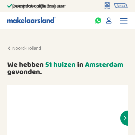
Jouw persoonlijke makelaar
Duizenden euro's besparen
Prominent op funda
Noord-Holland
We hebben
51 huizen
in
Amsterdam
gevonden.