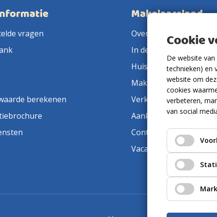
informatie
Makelaarsland
telde vragen
Over ons
Cookie 
ank
In de pers
De website van 
Huis verkopen
technieken) en 
website om deze
Makelaar in de buurt
cookies waarme
waarde berekenen
Verkoopmakelaar
verbeteren, mar
van social medi
tiebrochure
Aankoopmakelaar
ensten
Contact
Voor
Vacatures
Stat
Mark