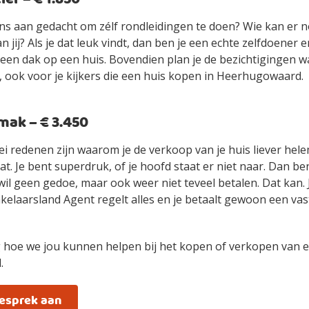
ens aan gedacht om zélf rondleidingen te doen? Wie kan er n
an jij? Als je dat leuk vindt, dan ben je een echte zelfdoener
ls een dak op een huis. Bovendien plan je de bezichtigingen 
, ook voor je kijkers die een huis kopen in Heerhugowaard.
ak – € 3.450
ei redenen zijn waarom je de verkoop van je huis liever hel
t. Je bent superdruk, of je hoofd staat er niet naar. Dan be
wil geen gedoe, maar ook weer niet teveel betalen. Dat kan.
elaarsland Agent regelt alles en je betaalt gewoon een vast
 hoe we jou kunnen helpen bij het kopen of verkopen van e
.
gesprek aan