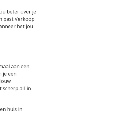
ou beter over je
 en past Verkoop
wanneer het jou
emaal aan een
n je een
 Jouw
 scherp all-in
en huis in