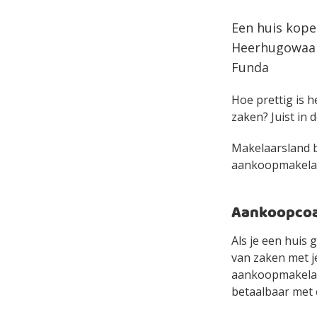
Een huis kope
Heerhugowaard
Funda
Hoe prettig is h
zaken? Juist in d
Makelaarsland bi
aankoopmakelaar 
Aankoopcoac
Als je een huis
van zaken met je
aankoopmakelaa
betaalbaar met