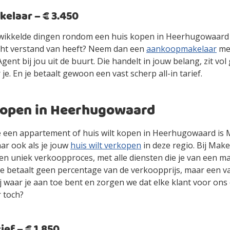
laar – € 3.450
gewikkelde dingen rondom een huis kopen in Heerhugowaard 
cht verstand van heeft? Neem dan een
aankoopmakelaar
mee
ent bij jou uit de buurt. Die handelt in jouw belang, zit vol
 je. En je betaalt gewoon een vast scherp all-in tarief.
kopen in Heerhugowaard
 je een appartement of huis wilt kopen in Heerhugowaard is
ar ook als je jouw
huis wilt verkopen
in deze regio. Bij Make
en uniek verkoopproces, met alle diensten die je van een m
je betaalt geen percentage van de verkoopprijs, maar een vas
jij waar je aan toe bent en zorgen we dat elke klant voor ons
r toch?
ef – € 1.850