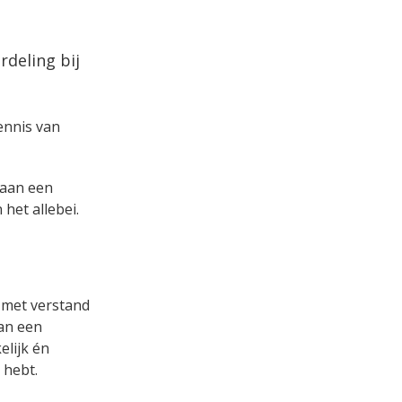
deling bij
kennis van
s aan een
het allebei.
d met verstand
aan een
lijk én
 hebt.