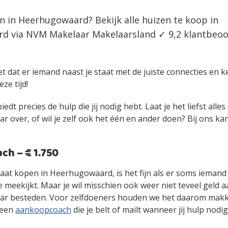
n in Heerhugowaard? Bekijk alle huizen te koop in
 via NVM Makelaar Makelaarsland ✓ 9,2 klantbeoor
et dat er iemand naast je staat met de juiste connecties en 
eze tijd!
edt precies de hulp die jij nodig hebt. Laat je het liefst alle
over, of wil je zelf ook het één en ander doen? Bij ons kan 
h – € 1.750
 gaat kopen in Heerhugowaard, is het fijn als er soms ieman
 meekijkt. Maar je wil misschien ook weer niet teveel geld 
r besteden. Voor zelfdoeners houden we het daarom makke
 een
aankoopcoach
die je belt of mailt wanneer jij hulp nodig