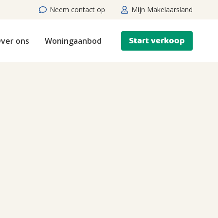
Neem contact op
Mijn Makelaarsland
Start verkoop
ver ons
Woningaanbod