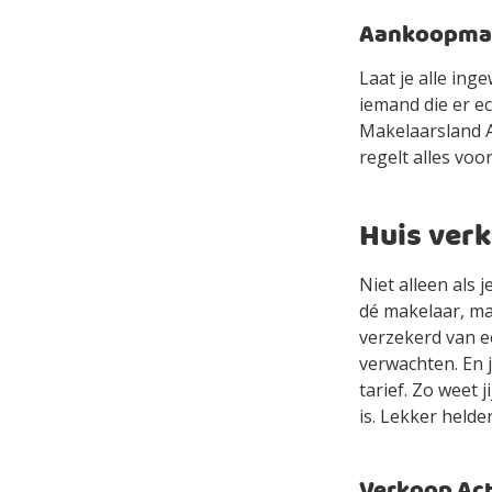
Aankoopmake
Laat je alle in
iemand die er e
Makelaarsland Ag
regelt alles voor
Huis ver
Niet alleen als
dé makelaar, ma
verzekerd van e
verwachten. En 
tarief. Zo weet 
is. Lekker helde
Verkoop Acti