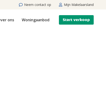
Neem contact op
Mijn Makelaarsland
Start verkoop
ver ons
Woningaanbod