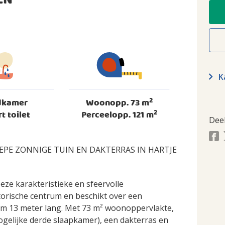
EN
Ka
2
dkamer
Woonopp. 73 m
2
rt toilet
Perceelopp. 121 m
Dee
PE ZONNIGE TUIN EN DAKTERRAS IN HARTJE
ze karakteristieke en sfeervolle
storische centrum en beschikt over een
uim 13 meter lang. Met 73 m² woonoppervlakte,
elijke derde slaapkamer), een dakterras en