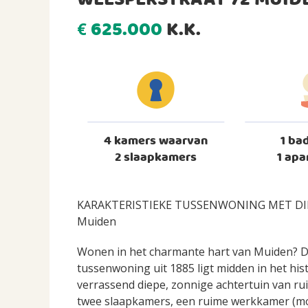
WEESPERSTRAAT 72 MUID
625.000
K.K.
€
4 kamers waarvan
1 ba
2 slaapkamers
1 apa
KARAKTERISTIEKE TUSSENWONING MET DIE
Muiden
Wonen in het charmante hart van Muiden? De
tussenwoning uit 1885 ligt midden in het hi
verrassend diepe, zonnige achtertuin van r
twee slaapkamers, een ruime werkkamer (mog