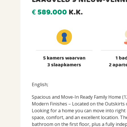
LAAGVELD 9 NIEUW-VENN
589.000
K.K.
€
5 kamers waarvan
1 ba
3 slaapkamers
2 aparte
English;
Spacious and Move-In Ready Family Home (12
Modern Finishes – Located on the Outskirts
Looking for a home you can move into right 
space, comfort, and an excellent location. 
bathroom on the first floor, plus a fully ind