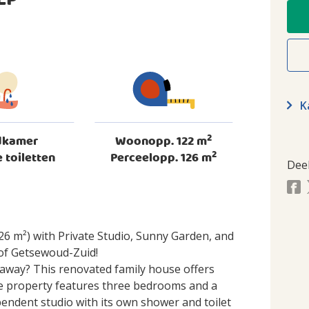
EP
Ka
2
dkamer
Woonopp. 122 m
2
 toiletten
Perceelopp. 126 m
Dee
6 m²) with Private Studio, Sunny Garden, and
 of Getsewoud-Zuid!
away? This renovated family house offers
The property features three bedrooms and a
ependent studio with its own shower and toilet