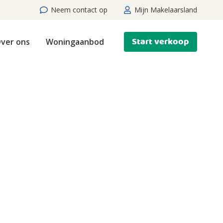
Neem contact op
Mijn Makelaarsland
Start verkoop
ver ons
Woningaanbod