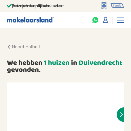
Jouw persoonlijke makelaar
Duizenden euro's besparen
Prominent op funda
Noord-Holland
We hebben
1 huizen
in
Duivendrecht
gevonden.