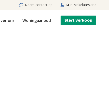
Neem contact op
Mijn Makelaarsland
Start verkoop
ver ons
Woningaanbod