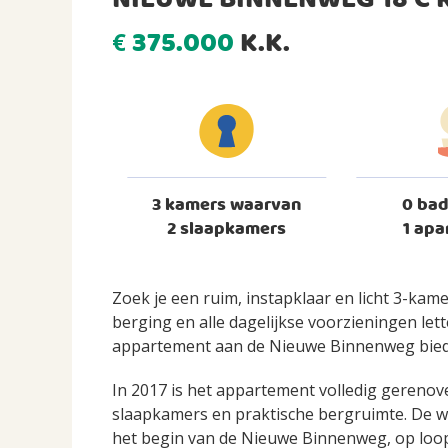
NIEUWE BINNENWEG 18 C
375.000
K.K.
€
3 kamers waarvan
0 ba
2 slaapkamers
1 apa
Zoek je een ruim, instapklaar en licht 3-ka
berging en alle dagelijkse voorzieningen lette
appartement aan de Nieuwe Binnenweg biedt 
In 2017 is het appartement volledig gereno
slaapkamers en praktische bergruimte. De w
het begin van de Nieuwe Binnenweg, op loop