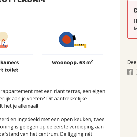
 ROTTERDAM
H
M
2
dkamers
Woonopp. 63 m
Dee
rt toilet
merappartement met een riant terras, een eigen
rlijk aan je voeten? Dit aantrekkelijke
het je allemaal!
veerd en ingedeeld met een open keuken, twee
oning is gelegen op de eerste verdieping aan
afstand van het centrum. De ligging nét