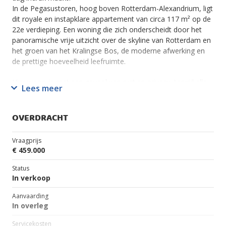
In de Pegasustoren, hoog boven Rotterdam-Alexandrium, ligt
dit royale en instapklare appartement van circa 117 m² op de
22e verdieping. Een woning die zich onderscheidt door het
panoramische vrije uitzicht over de skyline van Rotterdam en
het groen van het Kralingse Bos, de moderne afwerking en
de prettige hoeveelheid leefruimte.
Hier woon je met een gevoel van rust en privacy, terwijl alle
Lees meer
voorzieningen van de stad zich op korte afstand bevinden.
Dankzij de grote raampartijen en ramen aan twee zijden
wordt het appartement prachtig verlicht en ervaar je in vrijwel
OVERDRACHT
elke ruimte een open en ruimtelijk gevoel.
Vraagprijs
Indeling
€ 459.000
Begane grond
Status
Verzorgde afgesloten entree met video-intercom, dubbele
In verkoop
liftinstallatie en toegang tot de bergingen. De privéberging
Aanvaarding
van circa 5 m² bevindt zich op de 4e verdieping. De
In overleg
Pegasustoren (bouwjaar 2002) beschikt over een actieve en
financieel gezonde VvE met professioneel beheer.
Servicekosten