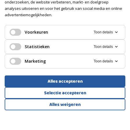
onderzoeken, de website verbeteren, markt- en doelgroep
Soort
analyses uitvoeren en voor het gebruik van social media en online
Geen garage
advertentiemogelijkheden.
EENGEZINSWONING, HOEKWONING
PARKEREN
Capelle Aan Den Ijssel
Voorkeuren
Toon details
Soort
Openbaar parkeren, Betaald parkeren, Parkeergarage,
450.000
Statistieken
€
Toon details
Parkeervergunningen
Marketing
Toon details
Alles accepteren
Selectie accepteren
Alles weigeren
Bekijk alle foto's
1
/61