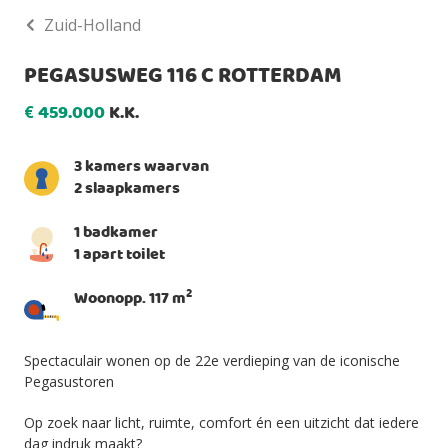
Zuid-Holland
PEGASUSWEG 116 C ROTTERDAM
459.000
K.K.
€
3 kamers waarvan
2 slaapkamers
1 badkamer
1 apart toilet
2
Woonopp. 117 m
Spectaculair wonen op de 22e verdieping van de iconische
Pegasustoren
Op zoek naar licht, ruimte, comfort én een uitzicht dat iedere
dag indruk maakt?