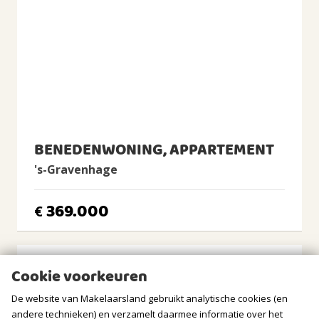
Intergas HR, 2012, Eigendom
BUITENRUIMTE
Ligging
Aan rustige weg, In woonwijk
Tuin
Geen tuin
BENEDENWONING, APPARTEMENT
Balkon/Dakterras
Balkon aanwezig
's-Gravenhage
BERGRUIMTE
369.000
€
GARAGE
Soort
Cookie voorkeuren
Geen garage
De website van Makelaarsland gebruikt analytische cookies (en
PARKEREN
andere technieken) en verzamelt daarmee informatie over het