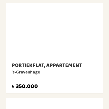
1 woonlagen
Gelegen op
2e woonlaag
Voorzieningen
TV kabel
ENERGIE
Energielabel
C
PORTIEKFLAT, APPARTEMENT
Isolatie
Dubbel glas
's-Gravenhage
Verwarming
350.000
Cv-ketel
€
Warm water
Cv-ketel
CV Ketel