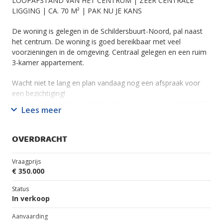
LOOPAFSTAND VAN HET CENTRUM | ZEER CENTRALE
LIGGING | CA. 70 M² | PAK NU JE KANS
De woning is gelegen in de Schildersbuurt-Noord, pal naast
het centrum. De woning is goed bereikbaar met veel
voorzieningen in de omgeving. Centraal gelegen en een ruim
3-kamer appartement.
Wacht niet te lang en plan vandaag nog een afspraak voor
een bezichtiging!
Kosten nog moeite zijn gespaard om u een zo goed mogelijk
Lees meer
beeld van deze geweldige woning te geven. Dit is gedaan
door middel van een uitgebreide fotoreportage van de
woning met plattegronden. Echter zijn wij van mening dat een
OVERDRACHT
woning pas écht beoordeeld kan worden door het zelf te
ervaren. Kom daarom langs en ervaar de woning zelf!
Vraagprijs
€ 350.000
De woning bevindt zich op de tweede verdieping.
Entree; bij entree heb je aan de rechterhand de woonkamer
Status
en eetkamer.
In verkoop
Bij de woonkamer heb je een grote raampartij met een deur
Aanvaarding
naar het balkon met prachtig uitzicht.