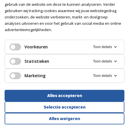
gebruik van de website om deze te kunnen analyseren. Verder
Soort
gebruiken wij tracking cookies waarmee wij jouw websitegedrag
Betaald parkeren, Parkeervergunningen
onderzoeken, de website verbeteren, markt- en doelgroep
analyses uitvoeren en voor het gebruik van social media en online
advertentiemogelijkheden.
PORTIEKFLAT, APPARTEMENT
Voorkeuren
Toon details
's-Gravenhage
Statistieken
Toon details
339.000
€
Marketing
Toon details
Alles accepteren
Selectie accepteren
Alles weigeren
Bekijk alle foto's
1
/38