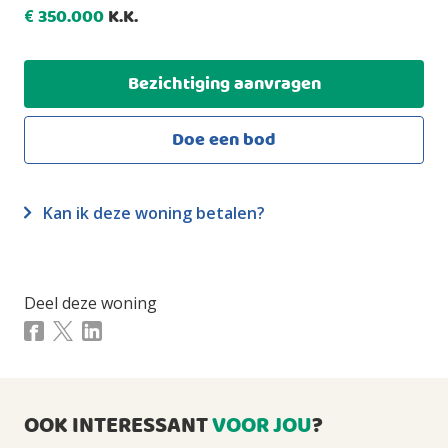
OPPERVLAKTE EN INHOUD
350.000
K.K.
€
Woonoppervlakte
2
70m
Bezichtiging aanvragen
Gebouwgebonden buitenruimte
2
8m
Doe een bod
Inhoud
3
225m
Kan ik deze woning betalen?
INDELING
Aantal kamers
3 kamers (waarvan 2 slaapkamers)
Deel deze woning
Aantal badkamers
1 badkamer en 1 apart toilet
Badkamervoorzieningen
Douche, wastafel, wasmachineaansluiting
OOK INTERESSANT
VOOR JOU
?
Aantal woonlagen