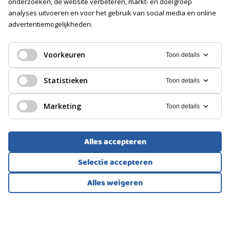
onderzoeken, de website verbeteren, markt- en doelgroep
Soort
analyses uitvoeren en voor het gebruik van social media en online
Geen garage
advertentiemogelijkheden.
PORTIEKFLAT, APPARTEMENT
PARKEREN
's-Gravenhage
Voorkeuren
Toon details
Soort
Betaald parkeren, Parkeervergunningen
350.000
€
Statistieken
Toon details
Marketing
Toon details
Alles accepteren
Selectie accepteren
Alles weigeren
Bekijk alle foto's
1
/49