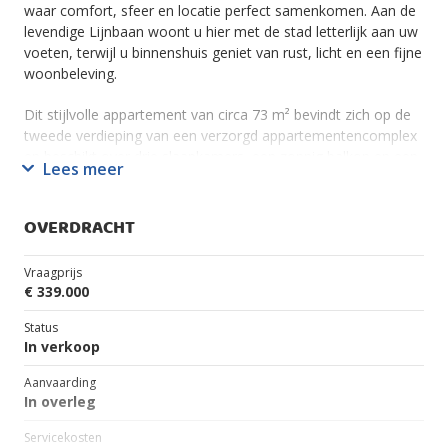
waar comfort, sfeer en locatie perfect samenkomen. Aan de
levendige Lijnbaan woont u hier met de stad letterlijk aan uw
voeten, terwijl u binnenshuis geniet van rust, licht en een fijne
woonbeleving.
Dit stijlvolle appartement van circa 73 m² bevindt zich op de
tweede verdieping van een verzorgd appartementencomplex
en beschikt over drie slaapkamers, een zonnig balkon en een
Lees meer
eigen berging. De woning is instapklaar afgewerkt en ademt
direct een warme en moderne sfeer uit.
OVERDRACHT
Bij binnenkomst valt meteen de prettige lichtinval op. De
royale woonkamer vormt het hart van het appartement: een
Vraagprijs
heerlijke leefruimte met grote ramen, een open uitstraling en
€ 339.000
voldoende plek voor zowel een comfortabele zithoek als een
gezellige eettafel. De neutrale afwerking en moderne vloer
Status
zorgen voor een rustige, eigentijdse basis die direct uitnodigt
In verkoop
om thuis te komen.
Aanvaarding
In overleg
De keuken is praktisch ingericht en biedt toegang tot het
balkon — een fijne plek om in alle rust te genieten van een
Servicekosten