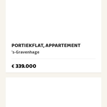
Aantal woonlagen
1 woonlagen
Gelegen op
2e woonlaag
Voorzieningen
TV kabel, Glasvezel kabel
PORTIEKFLAT, APPARTEMENT
ENERGIE
's-Gravenhage
Energielabel
B
339.000
€
Isolatie
Dubbel glas
Verwarming
Cv-ketel
Warm water
Cv-ketel