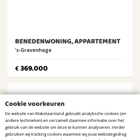
CV Ketel
Agpo Ferroli, 2010, Eigendom
BUITENRUIMTE
Ligging
BENEDENWONING, APPARTEMENT
Aan rustige weg, In woonwijk
's-Gravenhage
Tuin
Geen tuin
369.000
€
BERGRUIMTE
Soort berging
Vrijstaand hout
Cookie voorkeuren
Isolatie
De website van Makelaarsland gebruikt analytische cookies (en
Geen isolatie
andere technieken) en verzamelt daarmee informatie over het
gebruik van de website om deze te kunnen analyseren. Verder
GARAGE
gebruiken wij tracking cookies waarmee wij jouw websitegedrag