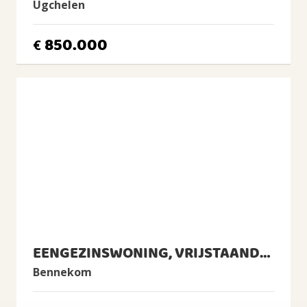
Isolatie
Ugchelen
Volledig geïsoleerd
850.000
Verwarming
€
Cv-ketel, Vloerverwarming gedeeltelijk
Warm water
Cv-ketel
CV Ketel
Intergas, 2017, Eigendom
BUITENRUIMTE
Ligging
Aan rustige weg, In woonwijk
Tuin
Achtertuin, Voortuin, Zijtuin
EENGEZINSWONING, VRIJSTAANDE WONING
Achtertuin
Bennekom
2
76m
(9,4m diep en 8,1m breed)