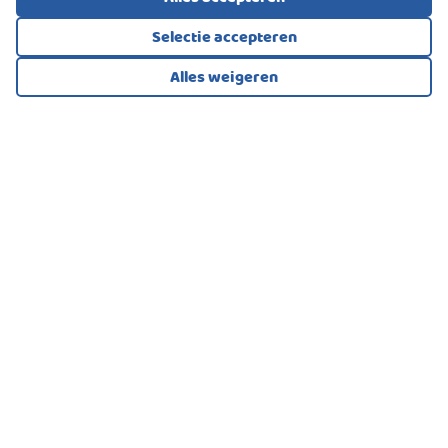
Selectie accepteren
Alles weigeren
Bekijk alle foto's
1
/64
VILLA, VRIJSTAANDE WONING
Dronten
870.000
€