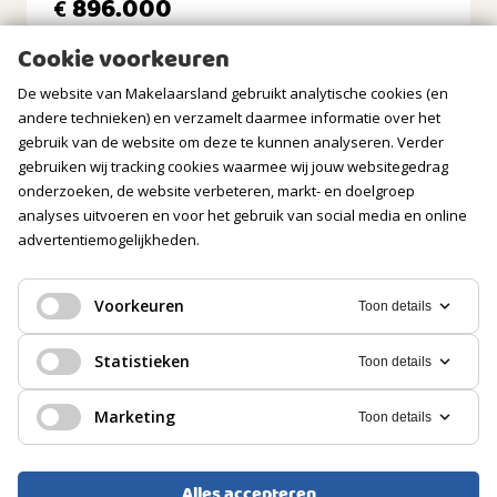
896.000
€
BERGRUIMTE
Cookie voorkeuren
Soort berging
Vrijstaand steen
De website van Makelaarsland gebruikt analytische cookies (en
andere technieken) en verzamelt daarmee informatie over het
GARAGE
gebruik van de website om deze te kunnen analyseren. Verder
gebruiken wij tracking cookies waarmee wij jouw websitegedrag
Soort
onderzoeken, de website verbeteren, markt- en doelgroep
Parkeerplaats
analyses uitvoeren en voor het gebruik van social media en online
advertentiemogelijkheden.
PARKEREN
Voorkeuren
Toon details
Soort
Openbaar parkeren, Op eigen terrein
EENGEZINSWONING, HOEKWONING
Statistieken
Toon details
Amersfoort
Marketing
Toon details
825.000
€
Alles accepteren