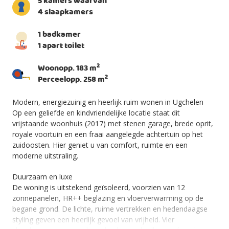
5 kamers waarvan
4 slaapkamers
1 badkamer
1 apart toilet
2
Woonopp. 183 m
2
Perceelopp. 258 m
Modern, energiezuinig en heerlijk ruim wonen in Ugchelen
Op een geliefde en kindvriendelijke locatie staat dit
vrijstaande woonhuis (2017) met stenen garage, brede oprit,
royale voortuin en een fraai aangelegde achtertuin op het
zuidoosten. Hier geniet u van comfort, ruimte en een
moderne uitstraling.
Duurzaam en luxe
De woning is uitstekend geïsoleerd, voorzien van 12
zonnepanelen, HR++ beglazing en vloerverwarming op de
begane grond. De lichte, ruime vertrekken en hedendaagse
styling geven een heerlijk gevoel van vrijheid. Vier