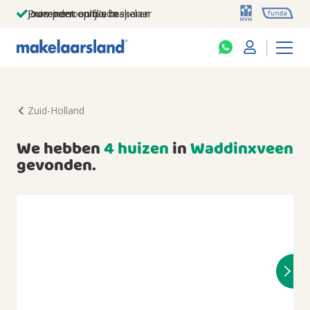
Jouw persoonlijke makelaar
Duizenden euro's besparen
Prominent op funda
Zuid-Holland
We hebben
4 huizen
in
Waddinxveen
gevonden.