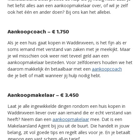
het liefst alles aan een aankoopmakelaar over, of wil je zelf
ook het één en ander doen? Bij ons kan het allebei.
Aankoopcoach – € 1.750
Als je een huis gaat kopen in Waddinxveen, is het fijn als er
soms iemand met verstand van zaken met je meekijkt. Maar
je wil misschien ook weer niet teveel geld aan een
aankoopmakelaar besteden. Voor zelfdoeners houden we het
daarom makkelijk én betaalbaar met een
aankoopcoach
die je belt of mailt wanneer jij hulp nodig hebt.
Aankoopmakelaar – € 3.450
Laat je alle ingewikkelde dingen rondom een huis kopen in
Waddinxveen liever over aan iemand die er echt verstand van
heeft? Neem dan een
aankoopmakelaar
mee. Dat is een
Makelaarsland Agent bij jou uit de buurt. Die handelt in jouw
belang, zit vol goede tips en regelt alles voor je. En je betaalt
gewoon een vast scherp all-in tarief.