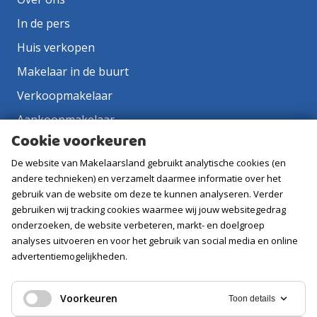
In de pers
Huis verkopen
Makelaar in de buurt
Verkoopmakelaar
Aankoopmakelaar
Cookie voorkeuren
Contact
De website van Makelaarsland gebruikt analytische cookies (en
Vacatures
andere technieken) en verzamelt daarmee informatie over het
gebruik van de website om deze te kunnen analyseren. Verder
Volg ons
gebruiken wij tracking cookies waarmee wij jouw websitegedrag
onderzoeken, de website verbeteren, markt- en doelgroep
analyses uitvoeren en voor het gebruik van social media en online
advertentiemogelijkheden.
Voorkeuren
Toon details