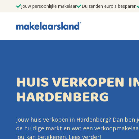
Jouw persoonlijke makelaar
Duizenden euro's besparen
HUIS VERKOPEN I
HARDENBERG
Jouw huis verkopen in Hardenberg? Dan ben j
de huidige markt en wat een verkoopmakelaa
jou kan betekenen. Lees verder!