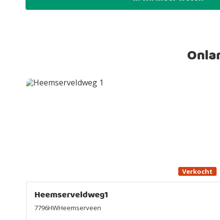
Onla
Verkocht
Heemserveldweg1
7796HWHeemserveen