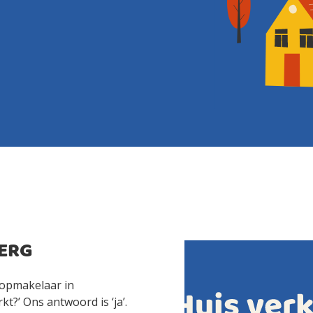
ERG
oopmakelaar in
t?’ Ons antwoord is ‘ja’.