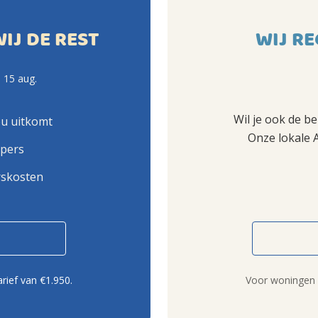
WIJ DE REST
WIJ RE
 15 aug.
Wil je ook de b
ou uitkomt
Onze lokale 
opers
rskosten
rief van €1.950.
Voor woningen b