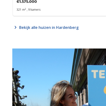
€
1.575.000
2
321 m
,
9 kamers
Bekijk alle huizen in Hardenberg