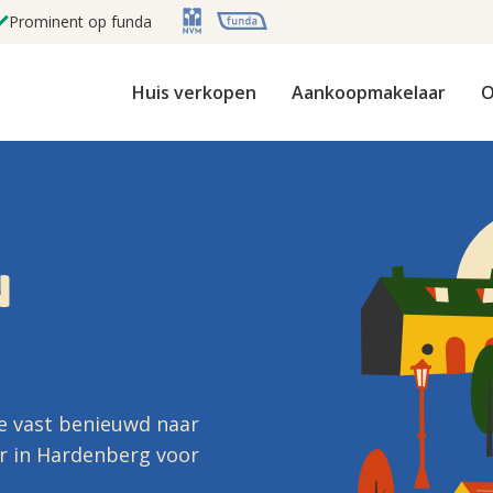
Prominent op funda
Huis verkopen
Aankoopmakelaar
O
N
e vast benieuwd naar
r in Hardenberg voor