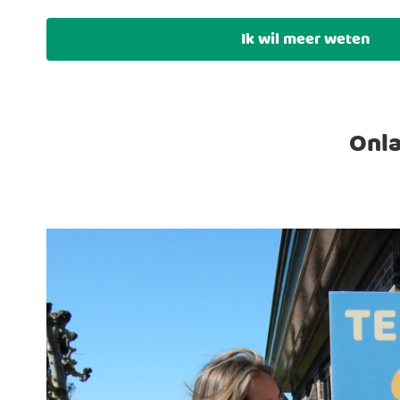
Ik wil meer weten
Onla