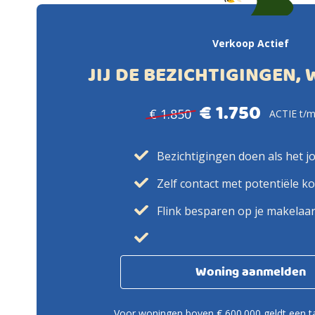
Verkoop Actief
JIJ DE BEZICHTIGINGEN, 
€ 1.750
€ 1.850
ACTIE t/m
Bezichtigingen doen als het j
Zelf contact met potentiële k
Flink besparen op je makelaa
Woning aanmelden
Voor woningen boven € 600.000 geldt een ta