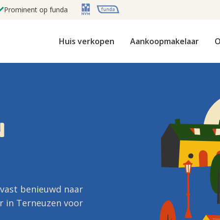
Prominent op funda
Huis verkopen
Aankoopmakelaar
O
N
 vast benieuwd naar
r in Terneuzen voor