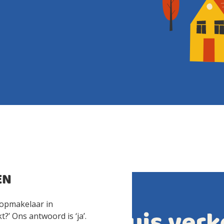
EN
oopmakelaar in
?’ Ons antwoord is ‘ja’.