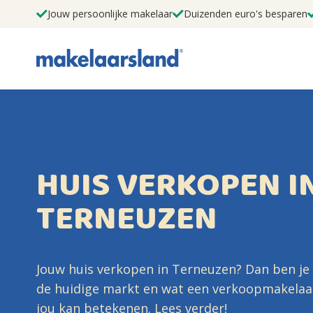
Jouw persoonlijke makelaar
Duizenden euro's besparen
HUIS VERKOPEN I
TERNEUZEN
Jouw huis verkopen in Terneuzen? Dan ben je
de huidige markt en wat een verkoopmakelaa
jou kan betekenen. Lees verder!