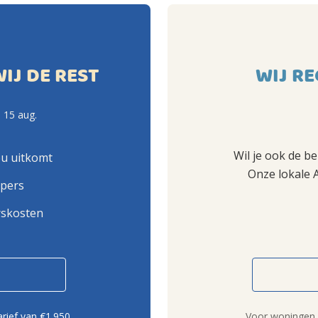
WIJ DE REST
WIJ RE
 15 aug.
Wil je ook de b
ou uitkomt
Onze lokale 
opers
rskosten
rief van €1.950.
Voor woningen b