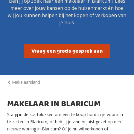
Ben jij op zoek naar een makelaar in Blaricum? Lees
meer over jouw kansen op de huizenmarkt én hoe
wij jou kunnen helpen bij het kopen of verkopen van
je huis.
Vraag een gratis gesprek aan
Makelaarsland
MAKELAAR IN BLARICUM
Sta jij in de startblokken om een te koop-bord in je voortuin
te zetten in Blaricum, of heb jij je zinnen juist gezet op een
nieuwe woning in Blaricum? Of je nu wil verkopen of