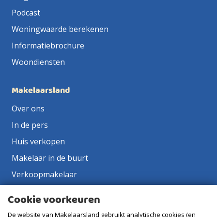
Podcast
Woningwaarde berekenen
Informatiebrochure
Woondiensten
Makelaarsland
Over ons
In de pers
Huis verkopen
Makelaar in de buurt
Verkoopmakelaar
Aankoopmakelaar
Cookie voorkeuren
Contact
De website van Makelaarsland gebruikt analytische cookies (en