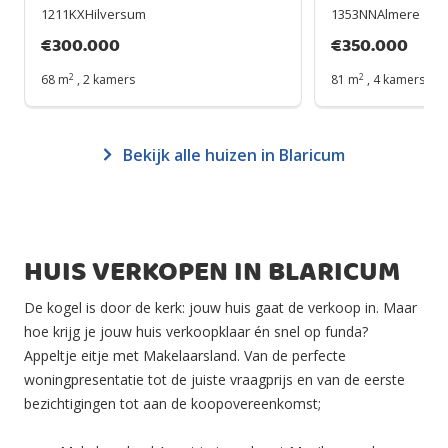
1211KXHilversum
1353NNAlmere
€
300.000
€
350.000
2
2
68 m
,
2 kamers
81 m
,
4 kamers
Bekijk alle huizen in Blaricum
HUIS VERKOPEN IN BLARICUM
De kogel is door de kerk: jouw huis gaat de verkoop in. Maar
hoe krijg je jouw huis verkoopklaar én snel op funda?
Appeltje eitje met Makelaarsland. Van de perfecte
woningpresentatie tot de juiste vraagprijs en van de eerste
bezichtigingen tot aan de koopovereenkomst;