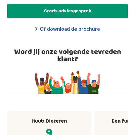
Gratis adviesgesprek
Of download de brochure
Word jij onze volgende tevreden
klant?
Huub Dieteren
Een fund
9