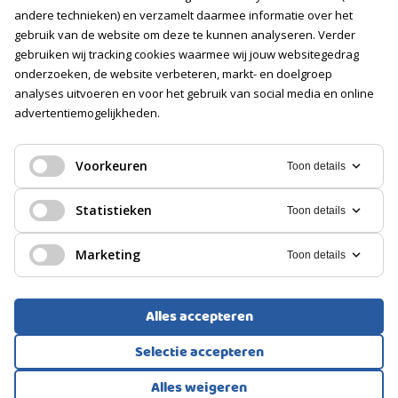
Vacatures
andere technieken) en verzamelt daarmee informatie over het
gebruik van de website om deze te kunnen analyseren. Verder
gebruiken wij tracking cookies waarmee wij jouw websitegedrag
Volg ons
onderzoeken, de website verbeteren, markt- en doelgroep
analyses uitvoeren en voor het gebruik van social media en online
advertentiemogelijkheden.
Voorkeuren
Toon details
Statistieken
Toon details
Marketing
Toon details
Alles accepteren
Selectie accepteren
Voorwaarden
Privacyverklaring
Cookies
Alles weigeren