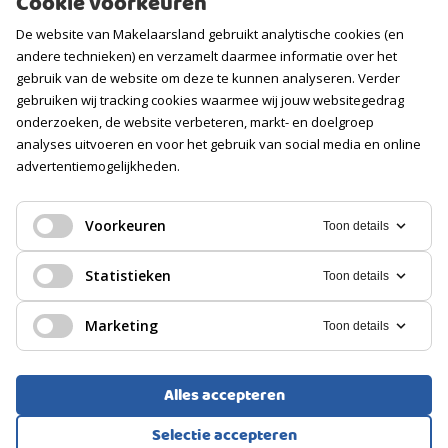
Cookie voorkeuren
Contact
De website van Makelaarsland gebruikt analytische cookies (en
Vacatures
andere technieken) en verzamelt daarmee informatie over het
gebruik van de website om deze te kunnen analyseren. Verder
gebruiken wij tracking cookies waarmee wij jouw websitegedrag
Volg ons
onderzoeken, de website verbeteren, markt- en doelgroep
analyses uitvoeren en voor het gebruik van social media en online
advertentiemogelijkheden.
Voorkeuren
Toon details
Statistieken
Toon details
Marketing
Toon details
Alles accepteren
Selectie accepteren
Voorwaarden
Privacyverklaring
Cookies