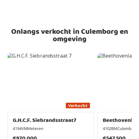
Onlangs verkocht in Culemborg en
omgeving
Verkocht
G.H.C.F. Siebrandsstraat7
Beethovenlaa
4194VMMeteren
4102BMCulemborg
€
970.000
€
547.500