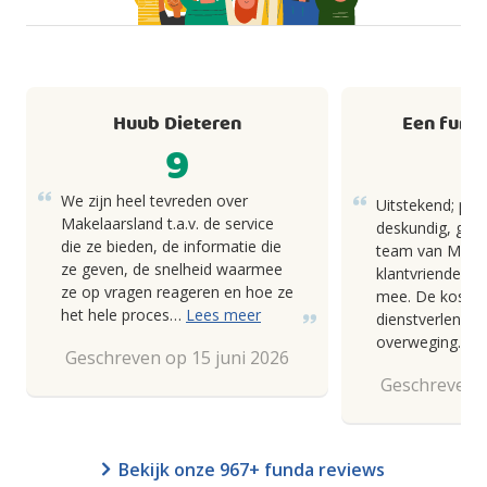
Huub Dieteren
Een fund
9
We zijn heel tevreden over
Uitstekend; pro
Makelaarsland t.a.v. de service
deskundig, goed
die ze bieden, de informatie die
team van Makel
ze geven, de snelheid waarmee
klantvriendelij
ze op vragen reageren en hoe ze
mee. De kosten
het hele proces…
Lees meer
dienstverlening
overweging.
Geschreven op 15 juni 2026
Geschreven o
Bekijk onze 967+ funda reviews