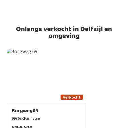
Onlangs verkocht in Delfzijl en
omgeving
Verkocht
Borgweg69
9936EKFarmsum
€
169.500