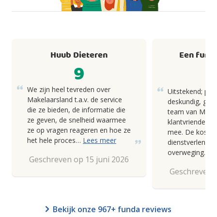
Huub Dieteren
Een fund
9
We zijn heel tevreden over
Uitstekend; pro
Makelaarsland t.a.v. de service
deskundig, goed
die ze bieden, de informatie die
team van Makel
ze geven, de snelheid waarmee
klantvriendelij
ze op vragen reageren en hoe ze
mee. De kosten
het hele proces…
Lees meer
dienstverlening
overweging.
Geschreven op 15 juni 2026
Geschreven o
Bekijk onze 967+ funda reviews