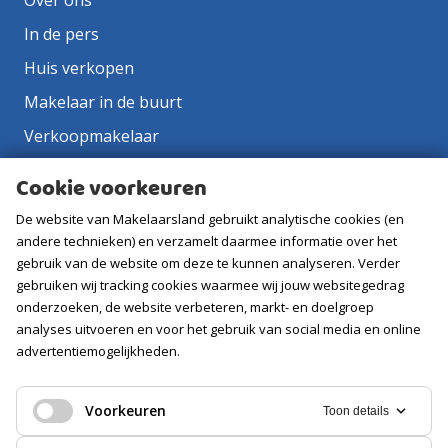
Over ons
In de pers
Huis verkopen
Makelaar in de buurt
Verkoopmakelaar
Aankoopmakelaar
Cookie voorkeuren
Contact
De website van Makelaarsland gebruikt analytische cookies (en
Vacatures
andere technieken) en verzamelt daarmee informatie over het
gebruik van de website om deze te kunnen analyseren. Verder
gebruiken wij tracking cookies waarmee wij jouw websitegedrag
Volg ons
onderzoeken, de website verbeteren, markt- en doelgroep
analyses uitvoeren en voor het gebruik van social media en online
advertentiemogelijkheden.
Voorkeuren
Toon details