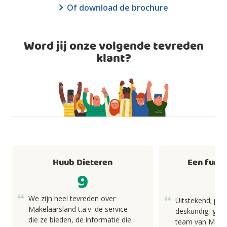
Of download de brochure
Word jij onze volgende tevreden
klant?
Huub Dieteren
Een fund
9
We zijn heel tevreden over
Uitstekend; pro
Makelaarsland t.a.v. de service
deskundig, goed
die ze bieden, de informatie die
team van Makel