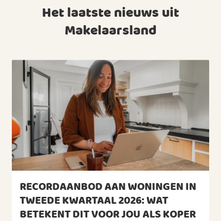
Het laatste nieuws uit
Makelaarsland
RECORDAANBOD AAN WONINGEN IN
TWEEDE KWARTAAL 2026: WAT
BETEKENT DIT VOOR JOU ALS KOPER