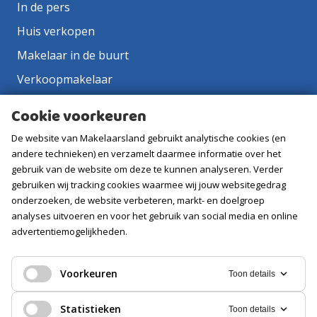
In de pers
Huis verkopen
Makelaar in de buurt
Verkoopmakelaar
Aankoopmakelaar
Cookie voorkeuren
Contact
De website van Makelaarsland gebruikt analytische cookies (en
Vacatures
andere technieken) en verzamelt daarmee informatie over het
gebruik van de website om deze te kunnen analyseren. Verder
gebruiken wij tracking cookies waarmee wij jouw websitegedrag
Volg ons
onderzoeken, de website verbeteren, markt- en doelgroep
analyses uitvoeren en voor het gebruik van social media en online
advertentiemogelijkheden.
Voorkeuren
Toon details
Statistieken
Toon details