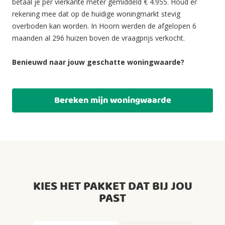
betaal je per vierkante meter gemiddeld € 4.955. Houd er
rekening mee dat op de huidige woningmarkt stevig
overboden kan worden. In Hoorn werden de afgelopen 6
maanden al 296 huizen boven de vraagprijs verkocht.
Benieuwd naar jouw geschatte woningwaarde?
Bereken mijn woningwaarde
KIES HET PAKKET DAT BIJ JOU
PAST