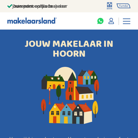
Jouw persoonlijke makelaar
Duizenden euro's besparen
Prominent op funda
JOUW MAKELAAR IN
HOORN