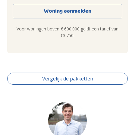
Woning aanmelden
Voor woningen boven € 600.000 geldt een tarief van
€3.750.
Vergelijk de pakketten