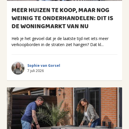
MEER HUIZEN TE KOOP, MAAR NOG
WEINIG TE ONDERHANDELEN: DIT IS
DE WONINGMARKT VAN NU
Heb je het gevoel dat je de laatste tijd net iets meer
verkoopborden in de straten ziet hangen? Dat kl...
Sophie van Gorsel
7 juli 2026