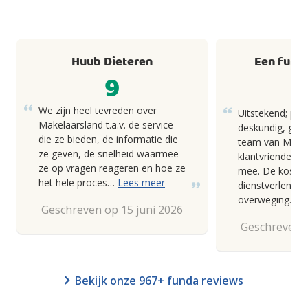
Huub Dieteren
Een fund
9
We zijn heel tevreden over
Uitstekend; pro
Makelaarsland t.a.v. de service
deskundig, goed
die ze bieden, de informatie die
team van Makel
ze geven, de snelheid waarmee
klantvriendelij
ze op vragen reageren en hoe ze
mee. De kosten
het hele proces…
Lees meer
dienstverlening
overweging.
Geschreven op 15 juni 2026
Geschreven o
Bekijk onze 967+ funda reviews