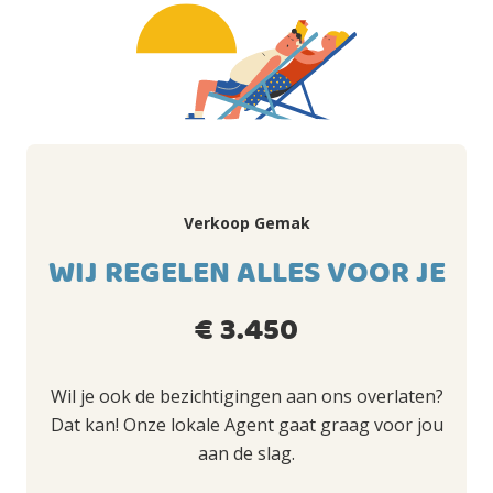
Verkoop Gemak
WIJ REGELEN ALLES VOOR JE
€ 3.450
Wil je ook de bezichtigingen aan ons overlaten?
Dat kan! Onze lokale Agent gaat graag voor jou
aan de slag.