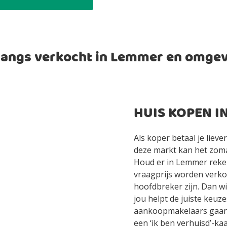
angs verkocht in Lemmer en omge
HUIS KOPEN I
Als koper betaal je lieve
deze markt kan het zomaa
Houd er in Lemmer reke
vraagprijs worden verko
hoofdbreker zijn. Dan wi
jou helpt de juiste keu
aankoopmakelaars gaan g
een ‘ik ben verhuisd’-kaa