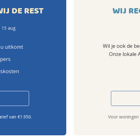
WIJ DE REST
WIJ RE
 15 aug.
Wil je ook de b
ou uitkomt
Onze lokale 
opers
rskosten
rief van €1.950.
Voor woningen b