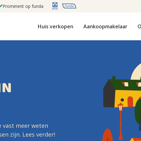
Prominent op funda
Huis verkopen
Aankoopmakelaar
O
IN
e vast meer weten
n zijn. Lees verder!