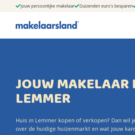
Jouw persoonlijke makelaar
Duizenden euro's besparen
JOUW MAKELAAR 
LEMMER
Huis in Lemmer kopen of verkopen? Dan wil j
over de huidige huizenmarkt en wat jouw kanse