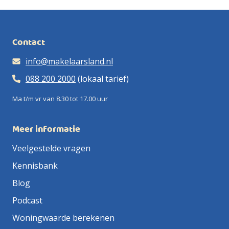
makelaar zijn we ook een beetje een IT-bedrijf en
al snel
professionele
van de
Dus ook bij
beste
hebben we zoveel mogelijk processen
duizenden
foto’s op funda
juridische
jou in de
resultaat: een
geautomatiseerd. Hierdoor houden we alles voor jou
euro’s.
gepresenteerd.
rompslomp.
buurt!
dik tevreden jij!
inzichtelijk én houden we onze kosten laag.
Contact
info@makelaarsland.nl
088 200 2000
(lokaal tarief)
Ma t/m vr van 8.30 tot 17.00 uur
Meer informatie
Veelgestelde vragen
Kennisbank
Blog
Podcast
Woningwaarde berekenen