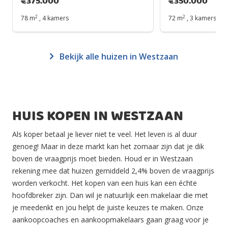
€
375.000
€
350.000
2
2
78 m
,
4 kamers
72 m
,
3 kamers
Bekijk alle huizen in Westzaan
HUIS KOPEN IN WESTZAAN
Als koper betaal je liever niet te veel. Het leven is al duur
genoeg! Maar in deze markt kan het zomaar zijn dat je dik
boven de vraagprijs moet bieden. Houd er in Westzaan
rekening mee dat huizen gemiddeld 2,4% boven de vraagprijs
worden verkocht. Het kopen van een huis kan een échte
hoofdbreker zijn. Dan wil je natuurlijk een makelaar die met
je meedenkt en jou helpt de juiste keuzes te maken. Onze
aankoopcoaches en aankoopmakelaars gaan graag voor je