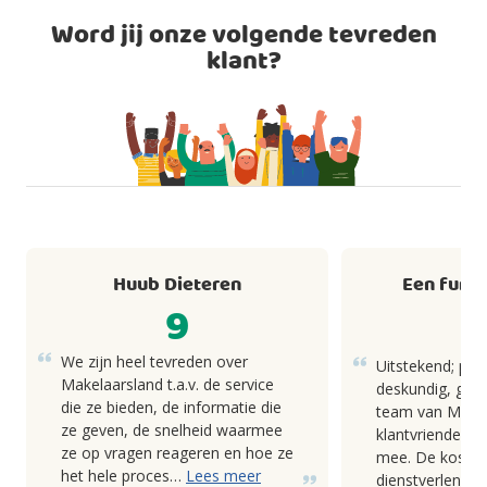
Word jij onze volgende tevreden
klant?
Huub Dieteren
Een fund
9
We zijn heel tevreden over
Uitstekend; pro
Makelaarsland t.a.v. de service
deskundig, goed
die ze bieden, de informatie die
team van Makel
ze geven, de snelheid waarmee
klantvriendelij
ze op vragen reageren en hoe ze
mee. De kosten
het hele proces…
Lees meer
dienstverlening