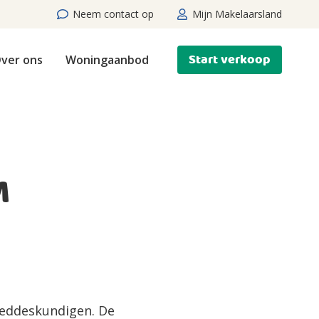
Neem contact op
Mijn Makelaarsland
Start verkoop
ver ons
Woningaanbod
M
oeddeskundigen. De