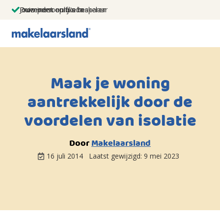
Jouw persoonlijke makelaar
Duizenden euro's besparen
Prominent op funda
Maak je woning
aantrekkelijk door de
voordelen van isolatie
Door
Makelaarsland
16 juli 2014
Laatst gewijzigd:
9 mei 2023