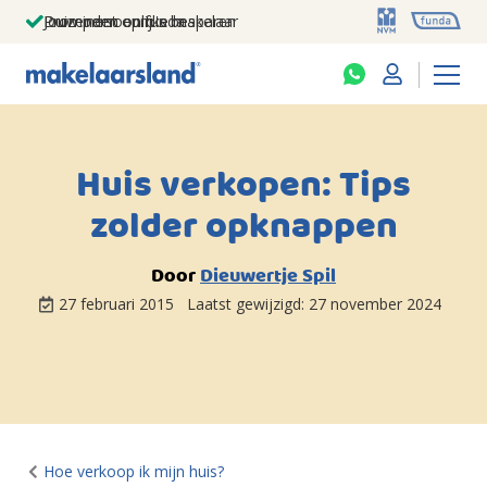
Jouw persoonlijke makelaar
Duizenden euro's besparen
Prominent op funda
Huis verkopen: Tips
zolder opknappen
Door
Dieuwertje Spil
27 februari 2015
Laatst gewijzigd:
27 november 2024
Hoe verkoop ik mijn huis?