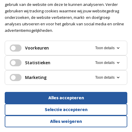
gebruik van de website om deze te kunnen analyseren. Verder
gebruiken wij tracking cookies waarmee wij jouw websitegedrag
onderzoeken, de website verbeteren, markt- en doelgroep
analyses uitvoeren en voor het gebruik van social media en online
advertentiemogelijkheden.
Voorkeuren
Toon details
Statistieken
Toon details
Marketing
Toon details
Resultaat:
Alles accepteren
Het resultaat is een fotoreportage waar de eigenaren met
vertrouwen achter staan. Hun woning wordt hierin optimaal
Selectie accepteren
gepresenteerd. Op deze manier zie je duidelijk wat deze
woning allemaal te bieden heeft. Ruime slaapkamers en
Alles weigeren
zolder, zeer ruime woonkamer, bijkeuken en een mooie