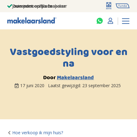
Jouw persoonlijke makelaar
Duizenden euro's besparen
Prominent op funda
Vastgoedstyling voor en
na
Door
Makelaarsland
17 juni 2020
Laatst gewijzigd:
23 september 2025
Hoe verkoop ik mijn huis?