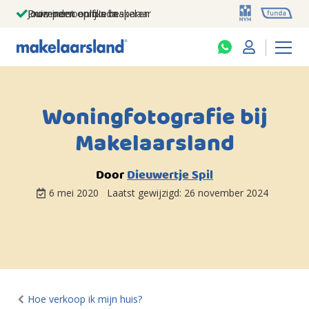
Jouw persoonlijke makelaar
Duizenden euro's besparen
Prominent op funda
Woningfotografie bij
Makelaarsland
Door
Dieuwertje Spil
6 mei 2020
Laatst gewijzigd:
26 november 2024
Hoe verkoop ik mijn huis?