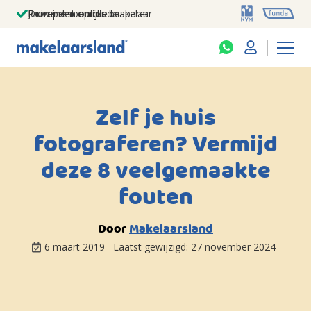
Jouw persoonlijke makelaar
Duizenden euro's besparen
Prominent op funda
Zelf je huis
fotograferen? Vermijd
deze 8 veelgemaakte
fouten
Door
Makelaarsland
6 maart 2019
Laatst gewijzigd:
27 november 2024