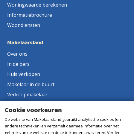
Woningwaarde berekenen
Informatiebrochure
Woondiensten
Makelaarsland
Over ons
In de pers
Huis verkopen
Makelaar in de buurt
Verkoopmakelaar
Aankoopmakelaar
Cookie voorkeuren
Contact
De website van Makelaarsland gebruikt analytische cookies (en
Vacatures
andere technieken) en verzamelt daarmee informatie over het
gebruik van de website om deze te kunnen analyseren. Verder