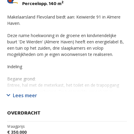
2
Perceelopp. 140 m
Makelaarsland Flevoland biedt aan: Keiwierde 91 in Almere
Haven.
Deze ruime hoekwoning in de groene en kindvriendelijke
buurt 'De Wierden' (Almere Haven) heeft een energielabel B,
een tuin op het zuiden, drie slaapkamers en volop
mogelijkheden om je eigen woonwensen te realiseren.
Indeling
Begane grond:
Entree, hal met de meterkast, het toilet en de trapopgang
naar de eerste verdieping. De tuingerichte woonkamer,
Lees meer
dankzij de grote raampartijen geniet je hier van veel natuurlijk
licht en een direct uitzicht op de achtertuin. De keuken
bevindt zich aan de voorzijde van de woning.
OVERDRACHT
Eerste verdieping:
Vraagprijs
Overloop, drie slaapkamers, berging met opstelplaats Cv-
€ 350.000