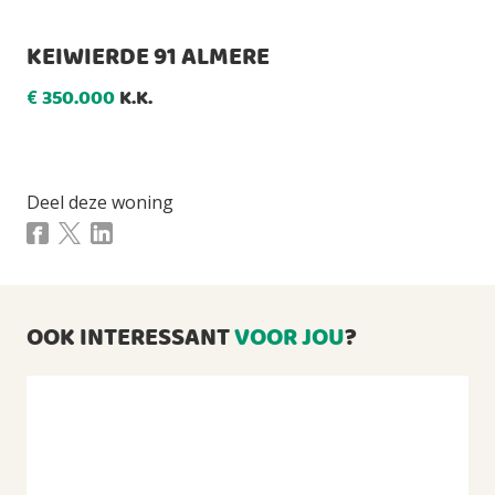
3850 , perceeloppervlakte: 140 m2
KEIWIERDE 91 ALMERE
OPPERVLAKTE EN INHOUD
350.000
K.K.
€
Woonoppervlakte
2
81m
Externe bergruimte
2
15m
Deel deze woning
Perceeloppervlakte
2
140m
Inhoud
3
279m
OOK INTERESSANT
VOOR JOU
?
INDELING
Aantal kamers
4 kamers (waarvan 3 slaapkamers)
Aantal badkamers