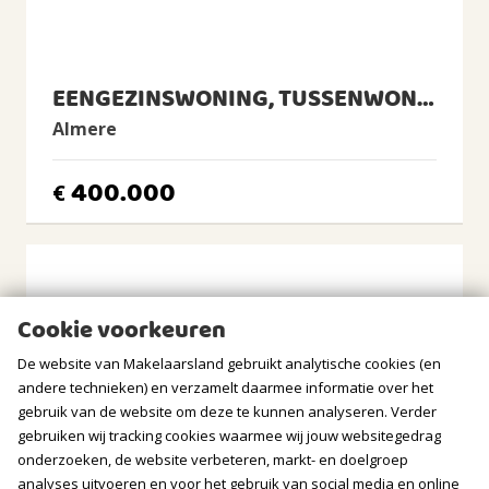
CV Ketel
Intergas, 2015, Eigendom
BUITENRUIMTE
EENGEZINSWONING, TUSSENWONING
Almere
Ligging
Aan rustige weg, In woonwijk
400.000
€
Tuin
Achtertuin, Voortuin
Achtertuin
2
60m
(10,0m diep en 6,0m breed)
Ligging tuin
Cookie voorkeuren
zuiden
De website van Makelaarsland gebruikt analytische cookies (en
Balkon/Dakterras
andere technieken) en verzamelt daarmee informatie over het
Frans balkon aanwezig
gebruik van de website om deze te kunnen analyseren. Verder
gebruiken wij tracking cookies waarmee wij jouw websitegedrag
BERGRUIMTE
onderzoeken, de website verbeteren, markt- en doelgroep
analyses uitvoeren en voor het gebruik van social media en online