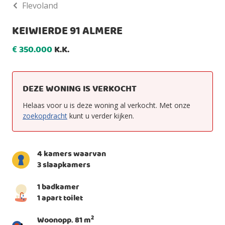
Flevoland
KEIWIERDE 91 ALMERE
350.000
K.K.
€
DEZE WONING IS VERKOCHT
Helaas voor u is deze woning al verkocht. Met onze
zoekopdracht
kunt u verder kijken.
4 kamers waarvan
3 slaapkamers
1 badkamer
1 apart toilet
2
Woonopp. 81 m