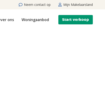
Neem contact op
Mijn Makelaarsland
Start verkoop
ver ons
Woningaanbod