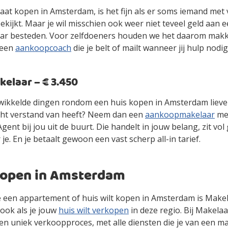
gaat kopen in Amsterdam, is het fijn als er soms iemand met
kijkt. Maar je wil misschien ook weer niet teveel geld aan 
r besteden. Voor zelfdoeners houden we het daarom makke
 een
aankoopcoach
die je belt of mailt wanneer jij hulp nodig
laar – € 3.450
gewikkelde dingen rondom een huis kopen in Amsterdam lieve
cht verstand van heeft? Neem dan een
aankoopmakelaar
mee
ent bij jou uit de buurt. Die handelt in jouw belang, zit vol
 je. En je betaalt gewoon een vast scherp all-in tarief.
kopen in Amsterdam
 je een appartement of huis wilt kopen in Amsterdam is Make
ook als je jouw
huis wilt verkopen
in deze regio. Bij Makelaa
en uniek verkoopproces, met alle diensten die je van een m