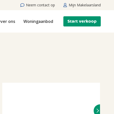
Neem contact op
Mijn Makelaarsland
Start verkoop
ver ons
Woningaanbod