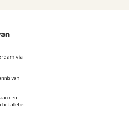
van
erdam via
kennis van
s aan een
het allebei.