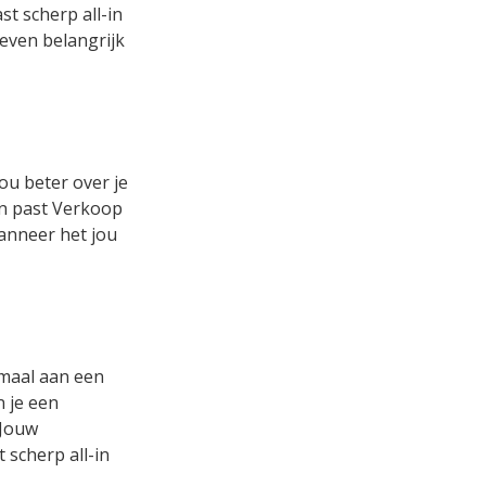
t scherp all-in
 even belangrijk
ou beter over je
 en past Verkoop
wanneer het jou
emaal aan een
n je een
 Jouw
 scherp all-in