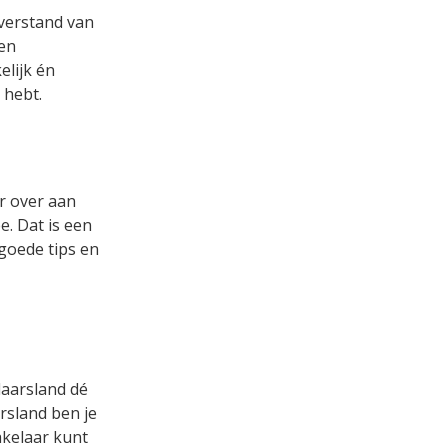
 verstand van
een
lijk én
 hebt.
r over aan
. Dat is een
 goede tips en
laarsland dé
rsland ben je
akelaar kunt