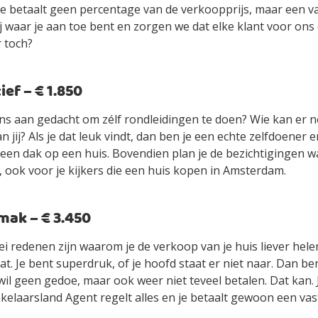
je betaalt geen percentage van de verkoopprijs, maar een vas
jij waar je aan toe bent en zorgen we dat elke klant voor ons
r toch?
ef – € 1.850
ens aan gedacht om zélf rondleidingen te doen? Wie kan er n
an jij? Als je dat leuk vindt, dan ben je een echte zelfdoener
ls een dak op een huis. Bovendien plan je de bezichtigingen 
, ook voor je kijkers die een huis kopen in Amsterdam.
ak – € 3.450
ei redenen zijn waarom je de verkoop van je huis liever hel
t. Je bent superdruk, of je hoofd staat er niet naar. Dan be
wil geen gedoe, maar ook weer niet teveel betalen. Dat kan.
elaarsland Agent regelt alles en je betaalt gewoon een vast