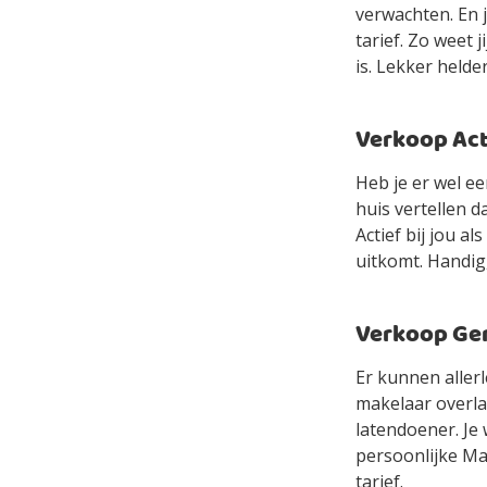
verwachten. En 
tarief. Zo weet 
is. Lekker helde
Verkoop Acti
Heb je er wel e
huis vertellen d
Actief bij jou a
uitkomt. Handig
Verkoop Gem
Er kunnen allerl
makelaar overlaa
latendoener. Je 
persoonlijke Mak
tarief.