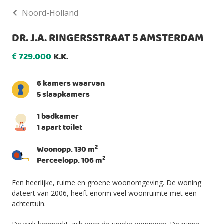
Noord-Holland
DR. J.A. RINGERSSTRAAT 5 AMSTERDAM
729.000
K.K.
€
6 kamers waarvan
5 slaapkamers
1 badkamer
1 apart toilet
2
Woonopp. 130 m
2
Perceelopp. 106 m
Een heerlijke, ruime en groene woonomgeving. De woning
dateert van 2006, heeft enorm veel woonruimte met een
achtertuin.