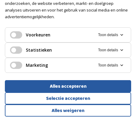
Soort
onderzoeken, de website verbeteren, markt- en doelgroep
Geen garage
analyses uitvoeren en voor het gebruik van social media en online
advertentiemogelijkheden.
PARKEREN
BUNGALOW, VRIJSTAANDE WONING
Lijnden
Voorkeuren
Toon details
Soort
Parkeervergunningen
750.000
Statistieken
Toon details
€
Marketing
Toon details
Alles accepteren
Selectie accepteren
Alles weigeren
Bekijk alle foto's
1
/53