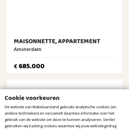
Tuin
Achtertuin
Achtertuin
2
31m
(5,5m diep en 5,7m breed)
Ligging tuin
westen
MAISONNETTE, APPARTEMENT
Amsterdam
BERGRUIMTE
685.000
€
Soort berging
Vrijstaand hout
Voorzieningen
Voorzien van elektra
Cookie voorkeuren
Isolatie
Geen isolatie
De website van Makelaarsland gebruikt analytische cookies (en
andere technieken) en verzamelt daarmee informatie over het
GARAGE
gebruik van de website om deze te kunnen analyseren. Verder
gebruiken wij tracking cookies waarmee wij jouw websitegedrag