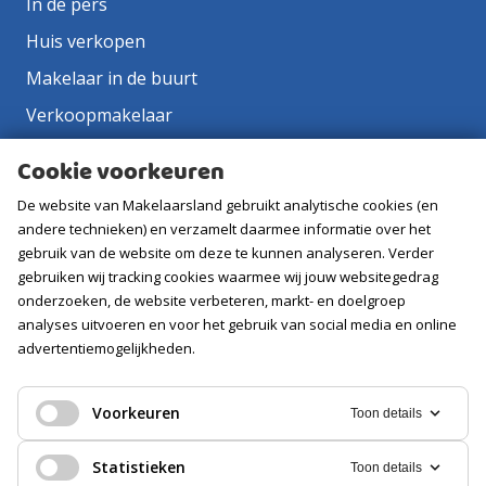
In de pers
Huis verkopen
Makelaar in de buurt
Verkoopmakelaar
Aankoopmakelaar
Cookie voorkeuren
Contact
De website van Makelaarsland gebruikt analytische cookies (en
Vacatures
andere technieken) en verzamelt daarmee informatie over het
gebruik van de website om deze te kunnen analyseren. Verder
gebruiken wij tracking cookies waarmee wij jouw websitegedrag
Volg ons
onderzoeken, de website verbeteren, markt- en doelgroep
analyses uitvoeren en voor het gebruik van social media en online
advertentiemogelijkheden.
Voorkeuren
Toon details
Statistieken
Toon details