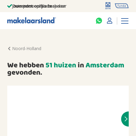
Jouw persoonlijke makelaar
Duizenden euro's besparen
Prominent op funda
Noord-Holland
We hebben
51 huizen
in
Amsterdam
gevonden.