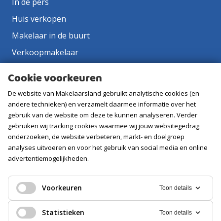
In de pers
Huis verkopen
Makelaar in de buurt
Verkoopmakelaar
Aankoopmakelaar
Cookie voorkeuren
Contact
De website van Makelaarsland gebruikt analytische cookies (en
Vacatures
andere technieken) en verzamelt daarmee informatie over het
gebruik van de website om deze te kunnen analyseren. Verder
gebruiken wij tracking cookies waarmee wij jouw websitegedrag
Volg ons
onderzoeken, de website verbeteren, markt- en doelgroep
analyses uitvoeren en voor het gebruik van social media en online
advertentiemogelijkheden.
Voorkeuren
Toon details
Statistieken
Toon details