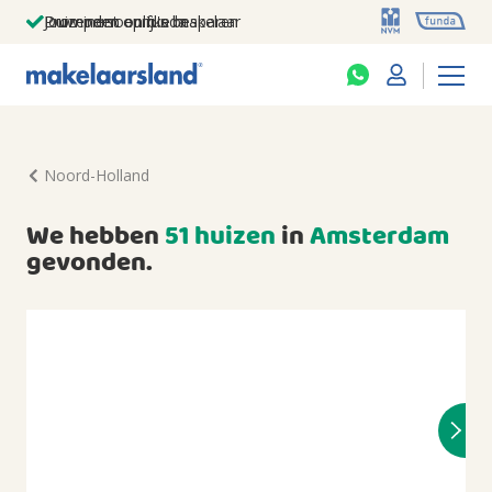
Jouw persoonlijke makelaar
Duizenden euro's besparen
Prominent op funda
Noord-Holland
We hebben
51 huizen
in
Amsterdam
gevonden.