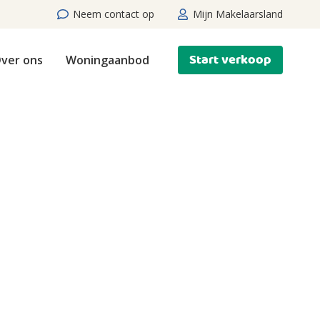
Neem contact op
Mijn Makelaarsland
Start verkoop
ver ons
Woningaanbod