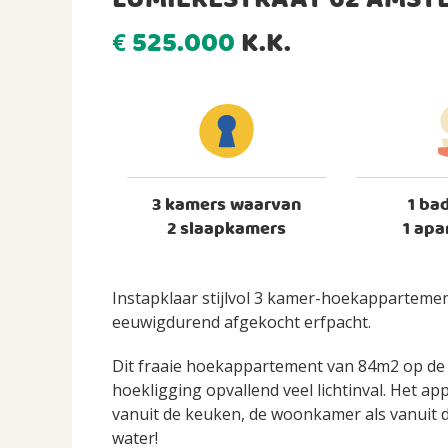
LUMIÈRESTRAAT 62 AMST
525.000
K.K.
€
3 kamers waarvan
1 ba
2 slaapkamers
1 apa
Instapklaar stijlvol 3 kamer-hoekappartemen
eeuwigdurend afgekocht erfpacht.
Dit fraaie hoekappartement van 84m2 op de 
hoekligging opvallend veel lichtinval. Het ap
vanuit de keuken, de woonkamer als vanuit de
water!