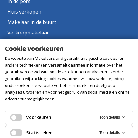
In de pers
Huis verkopen
Makelaar in de buurt
Verkoopmakelaar
Aankoopmakelaar
Cookie voorkeuren
Contact
De website van Makelaarsland gebruikt analytische cookies (en
Vacatures
andere technieken) en verzamelt daarmee informatie over het
gebruik van de website om deze te kunnen analyseren. Verder
gebruiken wij tracking cookies waarmee wij jouw websitegedrag
Volg ons
onderzoeken, de website verbeteren, markt- en doelgroep
analyses uitvoeren en voor het gebruik van social media en online
advertentiemogelijkheden.
Voorkeuren
Toon details
Statistieken
Toon details