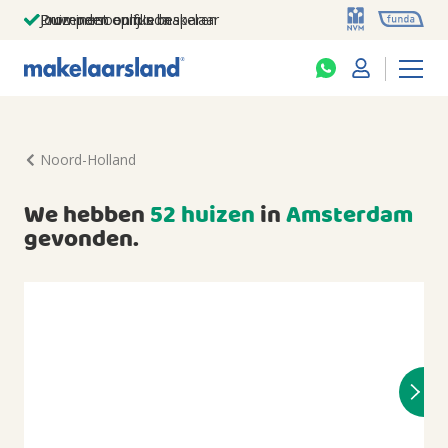
Jouw persoonlijke makelaar
Duizenden euro's besparen
Prominent op funda
Noord-Holland
We hebben
52 huizen
in
Amsterdam
gevonden.