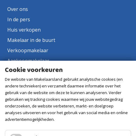
Over ons
In de pers
Huis verkopen
Makelaar in de buurt
Verkoopmakelaar
Aankoopmakelaar
Cookie voorkeuren
Contact
De website van Makelaarsland gebruikt analytische cookies (en
Vacatures
andere technieken) en verzamelt daarmee informatie over het
gebruik van de website om deze te kunnen analyseren. Verder
Volg ons
gebruiken wij tracking cookies waarmee wij jouw websitegedrag
onderzoeken, de website verbeteren, markt- en doelgroep
analyses uitvoeren en voor het gebruik van social media en online
advertentiemogelijkheden.