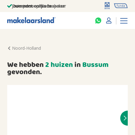
Jouw persoonlijke makelaar
Duizenden euro's besparen
Prominent op funda
Noord-Holland
We hebben
2 huizen
in
Bussum
gevonden.