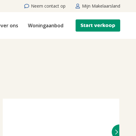
Neem contact op
Mijn Makelaarsland
Start verkoop
ver ons
Woningaanbod