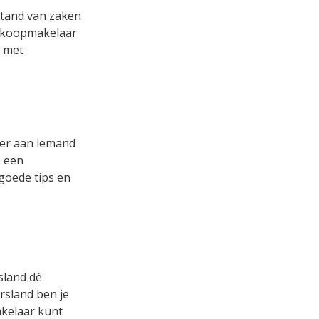
rstand van zaken
aankoopmakelaar
r met
ver aan iemand
s een
 goede tips en
sland dé
rsland ben je
akelaar kunt