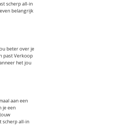
t scherp all-in
 even belangrijk
ou beter over je
 en past Verkoop
wanneer het jou
emaal aan een
n je een
 Jouw
 scherp all-in