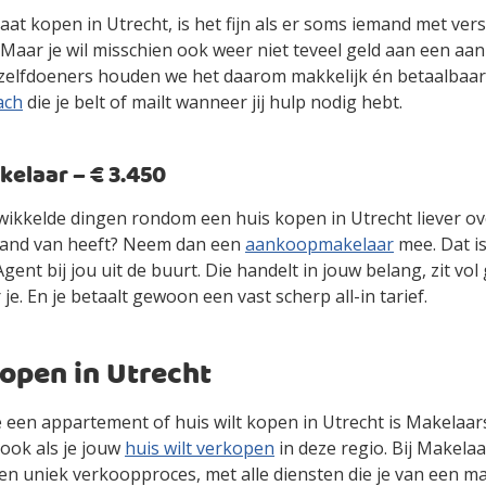
gaat kopen in Utrecht, is het fijn als er soms iemand met ve
. Maar je wil misschien ook weer niet teveel geld aan een 
zelfdoeners houden we het daarom makkelijk én betaalbaa
ach
die je belt of mailt wanneer jij hulp nodig hebt.
laar – € 3.450
gewikkelde dingen rondom een huis kopen in Utrecht liever o
stand van heeft? Neem dan een
aankoopmakelaar
mee. Dat i
ent bij jou uit de buurt. Die handelt in jouw belang, zit vol
 je. En je betaalt gewoon een vast scherp all-in tarief.
open in Utrecht
je een appartement of huis wilt kopen in Utrecht is Makelaar
ook als je jouw
huis wilt verkopen
in deze regio. Bij Makelaa
en uniek verkoopproces, met alle diensten die je van een m