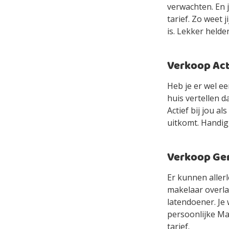
verwachten. En 
tarief. Zo weet 
is. Lekker helde
Verkoop Acti
Heb je er wel e
huis vertellen d
Actief bij jou a
uitkomt. Handig,
Verkoop Gem
Er kunnen allerl
makelaar overlaa
latendoener. Je 
persoonlijke Mak
tarief.