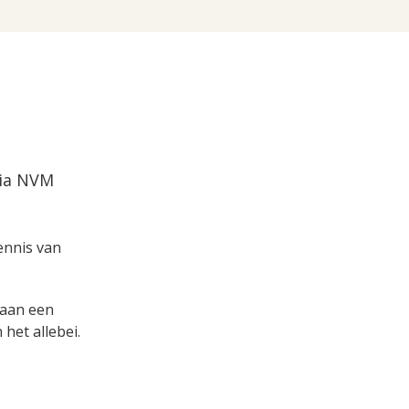
via NVM
kennis van
s aan een
het allebei.