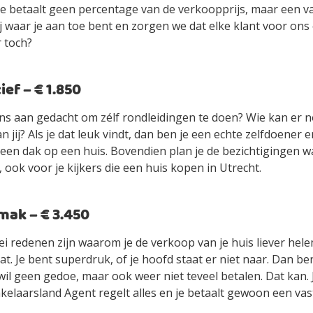
je betaalt geen percentage van de verkoopprijs, maar een vas
jij waar je aan toe bent en zorgen we dat elke klant voor ons
r toch?
ef – € 1.850
ens aan gedacht om zélf rondleidingen te doen? Wie kan er n
an jij? Als je dat leuk vindt, dan ben je een echte zelfdoener
ls een dak op een huis. Bovendien plan je de bezichtigingen 
 ook voor je kijkers die een huis kopen in Utrecht.
ak – € 3.450
ei redenen zijn waarom je de verkoop van je huis liever hel
t. Je bent superdruk, of je hoofd staat er niet naar. Dan be
wil geen gedoe, maar ook weer niet teveel betalen. Dat kan.
elaarsland Agent regelt alles en je betaalt gewoon een vast