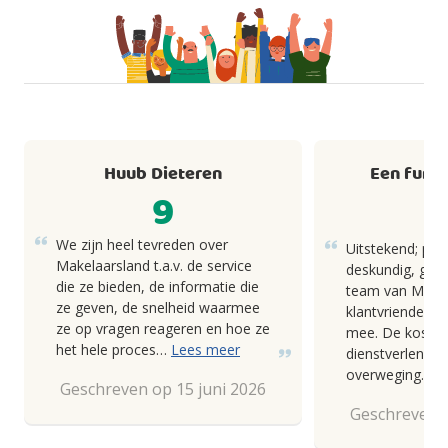
Huub Dieteren
Een fund
9
We zijn heel tevreden over
Uitstekend; pro
Makelaarsland t.a.v. de service
deskundig, goed
die ze bieden, de informatie die
team van Makel
ze geven, de snelheid waarmee
klantvriendelij
ze op vragen reageren en hoe ze
mee. De kosten
het hele proces…
Lees meer
dienstverlening
overweging.
Geschreven op 15 juni 2026
Geschreven o