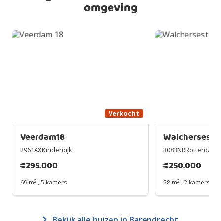
omgeving
Verkocht
Veerdam18
Walchersestr
2961AXKinderdijk
3083NRRotterdam
€
295.000
€
250.000
2
2
69 m
,
5 kamers
58 m
,
2 kamers
Bekijk alle huizen in Barendrecht