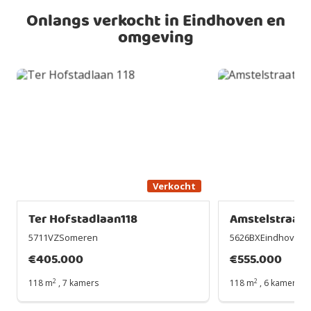
Onlangs verkocht in Eindhoven en
omgeving
Verkocht
Ter Hofstadlaan118
Amstelstraat3
5711VZSomeren
5626BXEindhoven
€
405.000
€
555.000
2
2
118 m
,
7 kamers
118 m
,
6 kamers