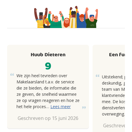
Huub Dieteren
Een fund
9
We zijn heel tevreden over
Uitstekend; pro
Makelaarsland t.a.v. de service
deskundig, goed
die ze bieden, de informatie die
team van Makel
ze geven, de snelheid waarmee
klantvriendelij
ze op vragen reageren en hoe ze
mee. De kosten
het hele proces…
Lees meer
dienstverlening
overweging.
Geschreven op 15 juni 2026
Geschreven o