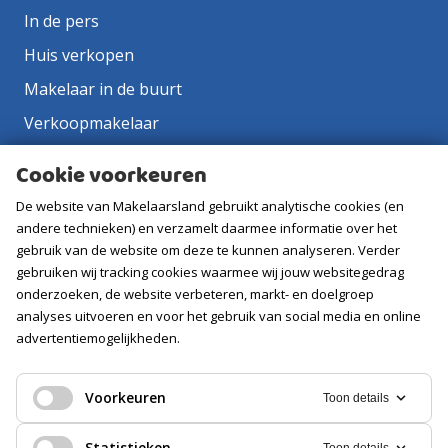
In de pers
Huis verkopen
Makelaar in de buurt
Verkoopmakelaar
Aankoopmakelaar
Cookie voorkeuren
Contact
De website van Makelaarsland gebruikt analytische cookies (en
Vacatures
andere technieken) en verzamelt daarmee informatie over het
gebruik van de website om deze te kunnen analyseren. Verder
gebruiken wij tracking cookies waarmee wij jouw websitegedrag
Volg ons
onderzoeken, de website verbeteren, markt- en doelgroep
analyses uitvoeren en voor het gebruik van social media en online
advertentiemogelijkheden.
Voorkeuren
Toon details
Statistieken
Toon details