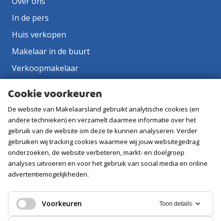
Over ons
In de pers
Huis verkopen
Makelaar in de buurt
Verkoopmakelaar
Aankoopmakelaar
Cookie voorkeuren
Contact
De website van Makelaarsland gebruikt analytische cookies (en
Vacatures
andere technieken) en verzamelt daarmee informatie over het
gebruik van de website om deze te kunnen analyseren. Verder
gebruiken wij tracking cookies waarmee wij jouw websitegedrag
Volg ons
onderzoeken, de website verbeteren, markt- en doelgroep
analyses uitvoeren en voor het gebruik van social media en online
advertentiemogelijkheden.
Voorkeuren
Toon details