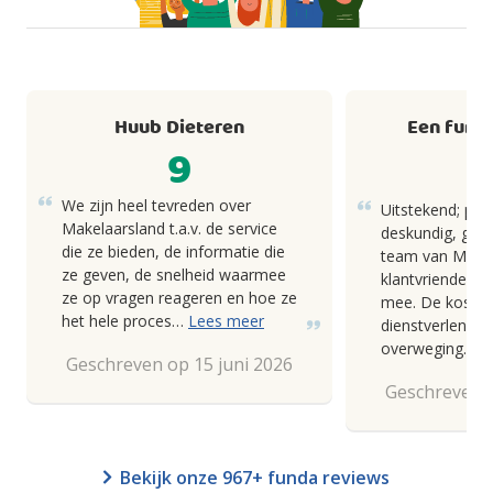
Huub Dieteren
Een fund
9
We zijn heel tevreden over
Uitstekend; pro
Makelaarsland t.a.v. de service
deskundig, goed
die ze bieden, de informatie die
team van Makel
ze geven, de snelheid waarmee
klantvriendelij
ze op vragen reageren en hoe ze
mee. De kosten
het hele proces…
Lees meer
dienstverlening
overweging.
Geschreven op 15 juni 2026
Geschreven o
Bekijk onze 967+ funda reviews